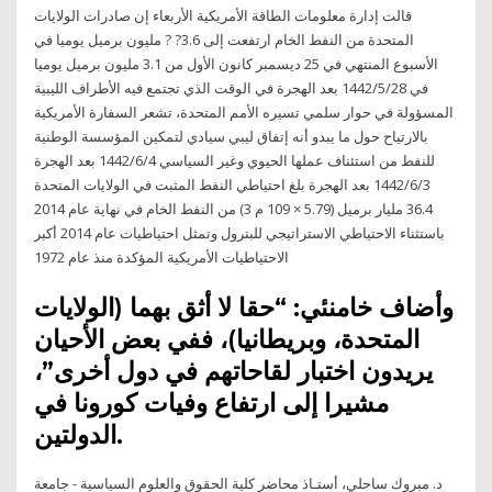
قالت إدارة معلومات الطاقة الأمريكية الأربعاء إن صادرات الولايات
المتحدة من النفط الخام ارتفعت إلى 3.6? ? مليون برميل يوميا في
الأسبوع المنتهي في 25 ديسمبر كانون الأول من 3.1 مليون برميل يوميا
في 28‏‏/5‏‏/1442 بعد الهجرة في الوقت الذي تجتمع فيه الأطراف الليبية
المسؤولة في حوار سلمي تسيره الأمم المتحدة، تشعر السفارة الأمريكية
بالارتياح حول ما يبدو أنه إتفاق ليبي سيادي لتمكين المؤسسة الوطنية
للنفط من استئناف عملها الحيوي وغير السياسي 4‏‏/6‏‏/1442 بعد الهجرة
3‏‏/6‏‏/1442 بعد الهجرة بلغ احتياطي النفط المثبت في الولايات المتحدة
36.4 مليار برميل (5.79 × 109 م 3) من النفط الخام في نهاية عام 2014
باستثناء الاحتياطي الاستراتيجي للبترول وتمثل احتياطيات عام 2014 أكبر
الاحتياطيات الأمريكية المؤكدة منذ عام 1972
وأضاف خامنئي: “حقا لا أثق بهما (الولايات
المتحدة، وبريطانيا)، ففي بعض الأحيان
يريدون اختبار لقاحاتهم في دول أخرى”،
مشيرا إلى ارتفاع وفيات كورونا في
الدولتين.
د. مبروك ساحلي، أستـاذ محاضر كلية الحقوق والعلوم السياسية - جامعة