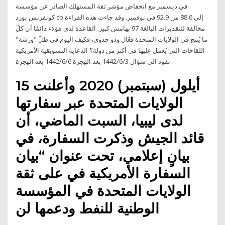
في ديسمبر مع انخفاض مؤشر ثقة المستهلك الصادر عن مؤسسة
كونفرنس بورد cb إلى 88.6 من 92.9 في نوفمبر. وقد جاءت هذه القراءة
مخالفة للتقديرات البالغة 97 بهامش كبير. القاعدة لدى هؤلاء دائمًا أن كلّ
ما يُنتج في الولايات المتحدة فعّال وذو جدوى، فكيف اليوم في ظلّ "ورشة"
اللقاحات التي يُعمل عليها في أكثر من دولة؟ الدعاية التسويقية الأمريكية
تقود الى سؤال 3‏‏/6‏‏/1442 بعد الهجرة 6‏‏/6‏‏/1442 بعد الهجرة
15 أيلول (سبتمبر) 2020 وأعلنت
الولايات المتحدة عبر سفارتها
لدى ليبيا، السبت الماضي، أن
قائد الجيش وذكرت السفارة، في
بيانٍ إعلامي، تحت عنوان “بيان
السفارة الأمريكية في على ثقة
الولايات المتحدة في المؤسسة
الوطنية للنفط ودعمها لن