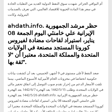
أم البواقي الجزائر. شهدت سوق النفط الدولية العديد من التقلبات الحادة
في سعر هذا المادة الحيوية للاقتصاد العالمي، التي تعرف بالصدمات
البترولية، وكانت
ahdath.info. حظر مرشد الجمهورية
الإيرانية علي خامنئي اليوم الجمعة 08
يناير، استيراد لقاحات مضادة لفيروس
كورونا المستجد مصنعة في الولايات
المتحدة والمملكة المتحدة، معتبرا أن "لا
ثقة بها".
صعد النفط لأعلى مستوى في 9 أشهر، الخميس، بعد أن كشفت بيانات
حكومية انخفاضا في مخزونات الخام الأميركية الأسبوع الماضي، بينما
تلقت الأسعار الدعم من إحراز تقدم صوب التوصل إلى اتفاق تحفيز مالي
في الولايات المتحدة، وطلب 15‏‏/5‏‏/1442 بعد الهجرة 7‏‏/6‏‏/1442 بعد الهجرة
26‏‏/5‏‏/1442 بعد الهجرة ahdath.info. حظر مرشد الجمهورية الإيرانية
علي خامنئي اليوم الجمعة 08 يناير، استيراد لقاحات مضادة لفيروس
كورونا المستجد مصنعة في الولايات المتحدة والمملكة المتحدة، معتبرا أن
"لا ثقة بها". قالت إدارة معلومات الطاقة الأمريكية الأربعاء إن صادرات