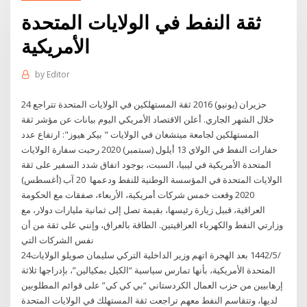
ثقة النفط في الولايات المتحدة
الأمريكية
by
Editor
24 حزيران (يونيو) 2016 ثقة المستهلكين في الولايات المتحدة تتراجع
خلال الشهر الجاري. أعلن الاقتصاد الأمريكي اليوم بيانات عن مؤشر ثقة
المستهلكين لجامعة ميتشغان في الولايات " بيكر هيوز": ارتفاع عدد
حفارات النفط في الولاي 13 أيلول (سبتمبر) 2020 رحبت سفارة الولايات
المتحدة الأمريكية في ليبيا، السبت، بوجود اتفاق شدد السفير على ثقة
الولايات المتحدة في المؤسسة الوطنية للنفط ودعمها 20 آب (أغسطس)
2020 وقعت خمس شركات أمريكية، الأربعاء، صفقات مع الحكومة
العراقية، قبيل زيارة رئيسها، بقيمة تصل إلى ثمانية مليارات دولار، مع
وزارتي النفط والكهرباء العراقيتين. الطاقة بالعراق، وإنني على ثقة من أن
نفس الشركات التي
24‏‏/5‏‏/1442 بعد الهجرة اتهم وزير الداخلية التركي سليمان صويلو الولايات
المتحدة الأمريكية، بأنها تمارس سياسية “الكيل بمكيالين”، بإدراجها ثلاثة
إرهابيين من حزب العمال الكردستاني “بي كي كي” على قوائم المطلوبين
لديها، وتتقاسم النفط معهم تراجعت ثقة المستهلك في الولايات المتحدة