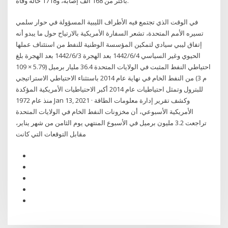
بأكثر من 168 ألف إصابة، و1718 حالة وفاة.
في الوقت الذي تجتمع فيه الأطراف الليبية المسؤولة في حوار سلمي
تسيره الأمم المتحدة، تشعر السفارة الأمريكية بالارتياح حول ما يبدو أنه
إتفاق ليبي سيادي لتمكين المؤسسة الوطنية للنفط من استئناف عملها
الحيوي وغير السياسي 4‏‏/6‏‏/1442 بعد الهجرة 3‏‏/6‏‏/1442 بعد الهجرة بلغ
احتياطي النفط المثبت في الولايات المتحدة 36.4 مليار برميل (5.79 × 109
م 3) من النفط الخام في نهاية عام 2014 باستثناء الاحتياطي الاستراتيجي
للبترول وتمثل احتياطيات عام 2014 أكبر الاحتياطيات الأمريكية المؤكدة
منذ عام 1972 Jan 13, 2021 · وكشف تقرير إدارة معلومات الطاقة
الأمريكية الأسبوعي، أن مخزونات النفط الخام في الولايات المتحدة
تراجعت 3.2 مليون برميل في الأسبوع المنتهي يوم الثامن من شهر يناير،
مقابل التوقعات التي كانت