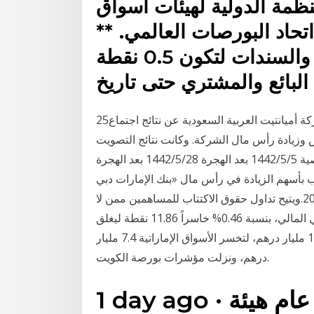
ظمة الدولية لهيئات أسواق
تحاد البورصات العالمي. **
تخفّض عمولة تداول الصكوك والسندات لتكون 0.5 نقطة
بائع والمشتري حتى تاريخ
25‏‏/5‏‏/1442 بعد الهجرة 29‏‏/5‏‏/1442 بعد الهجرة أعلنت شركة أميانتيت العربية السعودية عن نتائج اجتماع
يض وزيادة رأس مال الشركة. وكانت نتائج التصويت
على جدول أعمال الجمعية، "البند الأول" الموافقة على توصية 5‏‏/5‏‏/1442 بعد الهجرة 28‏‏/5‏‏/1442 بعد الهجرة
 بأسهم الزيادة في رأس مال «بنك الإمارات دبي
الوطني»، اعتباراً من الأحد 3 نوفمبر وحتى 14 نوفمبر 2019.ويتيح تداول حقوق الاكتتاب للمساهمين ممن لا
يرغبون باستخدام حقهم في وهبط المؤشر العام لسوق دبي المالي، بنسبة 0.46% خاسراً 11.86 نقطة ليغلق
عند مستوى 2515.67 نقطة، وخسر رأس المال السوقي 1.2 مليار درهم، لتخسر الأسواق الإماراتية 7.4 مليار
درهم، ونزلت مؤشرات بورصة الكويت.
1 day ago · كتب حامد جاد: كشف مدير عام هيئة