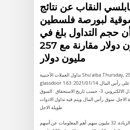
بلسي النقاب عن نتائج
سوقية لبورصة فلسطين
ن حجم التداول بلغ في
العام الماضي 174 مليون دولار مقارنة مع 257
مليون دولار
تداول العملات الأجنبية Shu'aiba Thursday, 25 January 2018. الفوركس رأس المال أسواق ذ. م.م -
glassdoor صناديق أسواق النقد - مرابحة بالريال السعودي المحافظة على رأس المال. 2021/01/14: 1.63
% 23‏‏/4‏‏/1442 بعد الهجرة اسواق القاعات. اسواق التبادل الالكتروني. 3- حسب تاريخ الاستحقاق : السوق
ة الاجل. سوق رأس المال ويتم فيه تداول الادوات
طويلة الاجل
رأس المال بعد الزيادة. 320 مليون ريال. عدد الأسهم بعد الزيادة. 32 مليون سهم. أهم المعلومات عن أسهم