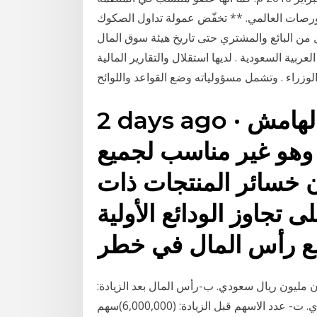
لبورصات العالمي. ** تخفّض عمولة تداول الصكوك
أساس لكل من البائع والمشتري حتى تاريخ هيئة سوق المال (cma) هى مؤسسة
ية السعودية . لديها استقلال والتقارير المالية
الوزراء . وتشمل مسؤولياته وضع القواعد واللوائح
2 days ago · ينطوي تداول العملات على الهامش
 وهو غير مناسب لجميع
ن خسائر المنتجات ذات
ى تجاوز الودائع الأولية
لزيادة: (60,0000,000) ريال ستون مليون ريال سعودي. ب‌-رأس المال بعد الزيادة:
(120,000,000) ريال مائة و عشرون مليون ريال سعودي. ت‌- عدد الاسهم قبل الزيادة: (6,000,000)سهم