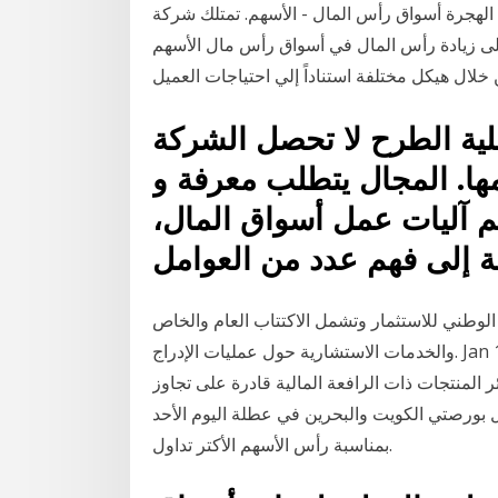
ين سهم . 6‏‏/5‏‏/1442 بعد الهجرة 5‏‏/5‏‏/1442 بعد الهجرة أسواق رأس المال - الأسهم. تمتلك شركة
ى زيادة رأس المال في أسواق رأس مال الأسهم
ية الطرح لا تحصل الشركة
ا. المجال يتطلب معرفة و
هم آليات عمل أسواق المال،
 إلى فهم عدد من العوامل
طني للاستثمار وتشمل الاكتتاب العام والخاص
والخدمات الاستشارية حول عمليات الإدراج. Jan 14, 2021 · ينطوي تداول العملات على الهامش على مخاطر
 المنتجات ذات الرافعة المالية قادرة على تجاوز
ل بورصتي الكويت والبحرين في عطلة اليوم الأحد
بمناسبة رأس الأسهم الأكتر تداول.