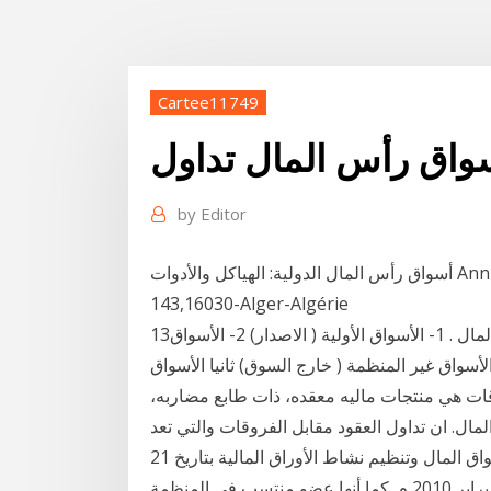
Cartee11749
by
Editor
أسواق رأس المال الدولية: الهياكل والأدوات Annuler. 05 chemin des Frères Aissiou Ben Aknoun, BP
143,16030-Alger-Algérie
13‏‏/1‏‏/1438 بعد الهجرة (أ) أسواق النقد (ب) أسواق رأس المال . 1- الأسواق الأولية ( الاصدار) 2- الأسواق
الأسواق غير المنظمة ( خارج السوق) ثانيا الأسواق
وقات هي منتجات ماليه معقده، ذات طابع مضاربه،
ال. ان تداول العقود مقابل الفروقات والتي تعد
منتج - صدر القانون رقم 7 لسنة 2010 بشأن إنشاء هيئة أسواق المال وتنظيم نشاط الأوراق المالية بتاريخ 21
فبراير 2010 م ونشر في الجريدة الرسمية بتاريخ 28 فبراير 2010 م. كما أنها عضو منتسب في المنظمة