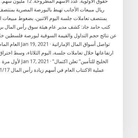
ريال مبيعات الأجانب تهبط بالبورصة المصرية بمنتص
بمنتصف تعاملات جلسة اليوم الاثنين، بضغوط مبيعات ال
عن نتائج حجم التداول والقيمة السوقية لبورصة فلسطين خلا
عملية الاكتتاب العام في أسهم زيادة رأس المال 2021/01/17 بورصة الكويت شارك انسَخ رابِط المَقالْ