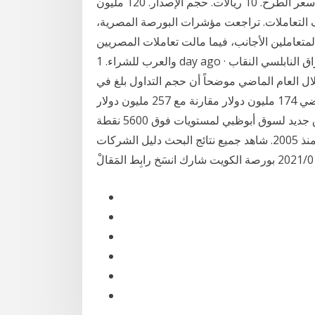
حقوق الأولوية. عدد الأسهم المطروحة. 12 مليون سهم. سعر الطرح. 10 ريالات. حجم الإصدار. 120 مليون
ف التعاملات. تراجعت مؤشرات البورصة المصرية،
متعاملين الأجانب، فيما مالت تعاملات المصريين
والعرب للشراء. 1 day ago · كتب حامد جاد: كشف مدير عام هيئة سوق رأس المال براق النابلسي النقاب
ل العام الماضي موضحاً أن حجم التداول بلغ في
العام الماضي 174 مليون دولار مقارنة مع 257 مليون دولار Jan 19, 2021 · تواصل أسواق المال الإماراتية
ارتفاعاتها خلال تعاملات جلسة، اليوم الثلاثاء، وسط اختراق جديد لسوق أبوظبي لمستويات فوق 5600 نقطة
لأول مرة منذ 2005. شاهد جميع نتائج البحث دليل الشركات Jan 17, 2021 · "الخليج للتأمين" تعلن اكتمال