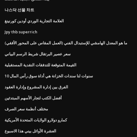
나스닥 선물 차트
العلامة التجارية الوردي أودين كورنينغ
Jpy thb superrich
ما هو المعدل الهامشي للإستبدال الفني (العمل المقاس على المحور الأفقي)
سعر عصير البرتقال شريط الرسم البياني
القيمة المتوقعة للتدفقات النقدية المستقبلية
10 سنوات لنا سندات الخزانة هي أداة سوق رأس المال
الفرق بين إدارة المشروع وإدارة العقود
أفضل الكتب لتجار الأسهم المبتدئين
مختلف أنظمة سعر الصرف
كمارو دولارو الولايات المتحدة الأمريكية
العشرة الأوائل بيني هذا الاسبوع