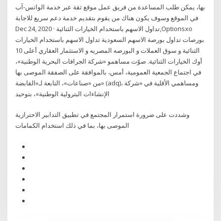
بها، يمكن طلب المساعدة من فريق عمل موقع ثقة عبر خدمة الواتس-آب
في الموقع وسوف يكون هناك من يقوم بتقديم خدمة دعم سريع للاجابة
Dec 24, 2020 · تداول الاسهم باستخدام الخيارات الثنائية,Optionsxo
بورصات تداول بورصة الاسهم السعودية تداول الاسهم باستخدام الخيارات
الثنائية و سوق العملات و البورصه المصريه و الاستثمار العقاري أعلى 10
أوك الخيارات الثنائية. صوّت مساهمو «شركة الجرافات البحرية الوطنية»،
في اجتماع الجمعية العمومية، أمس، بالموافقة على الصفقة الموصى بها
من «صناعات»، التابعة لـ«القابضة» (adq)، ومساهمي الأقلية في «شركة
الإنشاءات البترولية الوطنية»، بتوحيد
وشددت على ضرورة استمرار المجتمع في تطبيق التدابير الاحترازية
الموصى بها، بما في ذلك استخدام الكمامات