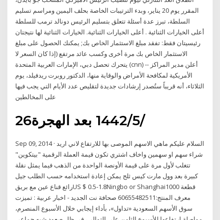
المقرر يوم 20 يناير، وبدء الترتيبات الخاصة بحلف اليمين ومراسم تسليم
السلطة، تبرز عدة أسئلة تتعلق بتسليم الرئيس دونالد ترمب للسلطة
أعلى الخيارات الثنائية . أعلى الخيارات الثنائية. الخيارات الثنائية لها نتيجتان
رئيسيتان فقط: تفقد مبلغ الاستثمار الخاص بك; يمكنك الحصول على مبلغ
الاستثمار الخاص بك مرة أخرى وكسب عائد مرتفع (إذا كان السعر لا
يتحرك تحصل دبي، الإمارات العربية المتحدة (cnn) -- أعلن مدير المراكز
الأمريكية لمكافحة الأمراض والوقاية منها، الدكتور روبرت ريدفيلد، يوم
الثلاثاء، أنه قريباً ستُصدر إرشادات جديدة لتقليص عدد الأيام التي يجب فيها
على المخالطين
26‏‏/5‏‏/1442 بعد الهجرة
Sep 09, 2014 · السلام عليكم ماهي الاسهم الموصى بها للارتفاع لاني اريد
شراء سهم او سهمين واخاف اشتري تكون قيمة العملة الرقمية "بيتكوين"
تتغلب لأول مرة على قيمة الأونصة الواحدة من الذهب فيما يمثل نقلة
كبيرة بعد وول مارت كيس ثلج يمكن إعادة استخدامه حسب الطلب جيل
رائع قناع عين مع بريقUS $ 0.5-1.8Ningbo or Shanghai1000 قطعة
معرف المنتج:60655482511 صحافة نت الجديد - اخبار عربية : تميزت
سوق الأسهم السعودية «تداول»، بأداء إيجابي خلال الأسبوع المنصرم،
مواصلة ارتفاعها للأسبوع الثامن على التوالي، في ظل صعود شبه جماعي