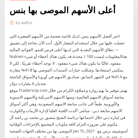
أعلى الأسهم الموصى بها بنس
by
author
اختر أفضل الأسهم بنس. لديك قائمة ضخمة من الأسهم الصغيرة التي
حصلت عليها من خلال استخدام المعيار الأول. أنت الآن بحاجة إلى تضييق
نطاق الأسهم النقدية التي لديها أعلى فرص للنمو. القوائم المالية —
Nutrien هناالمعلومات ليست 100 ٪ محدثة.قد يكون هناك أخطاء أو شيء
مفقود. غالبًا ما يكون هناك شيء مفقود ، لا توجد أخطاء تقريبًا ، لكن لا
يمكنني استبعادها. وشكلت حيازات السندات الموصي بها 41.8% مقارنة
مع 41.9% في الشهر السابق. صناديق الأسهم في أوروبا والأسواق الناشئة
تجذبان 6 مليارات دولار
موقع TradersUp.com يهتم بتوفير ما يهم زواره وعملاؤه الكرام من خلال
متابعة أسواق الاسهم العالمية، ومنها الاسهم الامريكية والاسهم الاسيوية
والأوروبية. طبعاُ الى جانب متابعة الاسهم السعودية، وهي أكثر أسواق
الاسهم متابعة دبي - مباشر: أكدت اللجنة العليا لإدارة الأزمات والكوارث
في إمارة دبي خلال اجتماعها برئاسة الشيخ منصور بن محمد بن راشد آل
مكتوم على ضرورة التزام كافة مكونات المجتمع بالإجراءات الوقائية
الموصى بها من مختلف الجهات الصحية Jan 15, 2021 · أسوشييتد برس مع
انطلاق العد التنازلي ليوم تنصيب الرئيس الأميركي المنتخب جو بايدن،