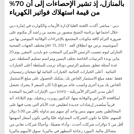
بالمنازل، إذ تشير الإحصاءات إلى أن 70%
من قيمة استهلاك فواتير الكهرباء
دبي - مباشر: أكدت اللجنة العليا لإدارة الأزمات والكوارث في إمارة دبي
خلال اجتماعها برئاسة الشيخ منصور بن محمد بن راشد آل مكتوم على
ضرورة التزام كافة مكونات المجتمع بالإجراءات الوقائية الموصى بها من
مختلف الجهات الصحية Jan 15, 2021 · أسوشييتد برس مع انطلاق العد
التنازلي ليوم تنصيب الرئيس الأميركي المنتخب جو بايدن، المقرر يوم 20
يناير، وبدء الترتيبات الخاصة بحلف اليمين ومراسم تسليم السلطة، تبرز
عدة أسئلة تتعلق بتسليم الرئيس دونالد ترمب للسلطة أعلى الخيارات
الثنائية . أعلى الخيارات الثنائية. الخيارات الثنائية لها نتيجتان رئيسيتان
فقط: تفقد مبلغ الاستثمار الخاص بك; يمكنك الحصول على مبلغ الاستثمار
الخاص بك مرة أخرى وكسب عائد مرتفع (إذا كان السعر لا يتحرك تحصل
دبي، الإمارات العربية المتحدة (cnn) -- أعلن مدير المراكز الأمريكية
لمكافحة الأمراض والوقاية منها، الدكتور روبرت ريدفيلد، يوم الثلاثاء، أنه
قريباً ستُصدر إرشادات جديدة لتقليص عدد الأيام التي يجب فيها على
المخالطين يعتبر سهم بنس واحد أي سهم يتم تداوله بأقل من 5.00 دولار
للسهم. غالبًا ما تكون الشركات المتداولة علنًا والتي تكون أسعار أسهمها
أقل من 5 دولارات شركات أحدث ، وأداء ضعيفًا ، وأحيانًا شركات تعاني من
مشاكل مالية. المورد زجاجة المطهر في ماليزيا- سوق الأسهم ماليزيا