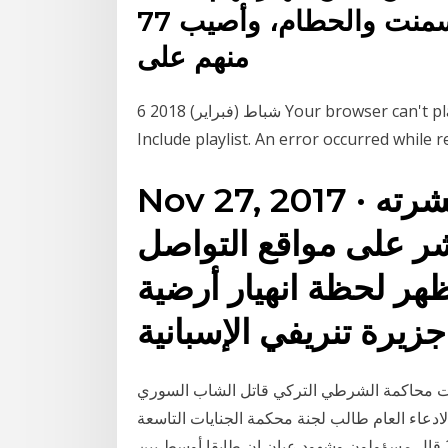
فسقطوا جميعهم تحت كتل الإسمنت والحطام، وأصيب 77
منهم على
6 شباط (فبراير) 2018 Your browser can't play this video. Learn more. Switch camera. Share.
Include playlist. An error occurred while 
Nov 27, 2017 · ويظهر في الفيديو، الذي نشرته
ر على مواقع التواصل
يظهر لحظة انهيار أرضية
سات محاكمة الشرطي التركي قاتل الشاب السوري
الادعاء العام طالب لجنة محكمة الجنايات التاسعة
بتجريم الشرطي “ف – ك 15 كانون الثاني (يناير) 2018 قال مسؤولون وشهود عيان إن طابقا أوسط بين