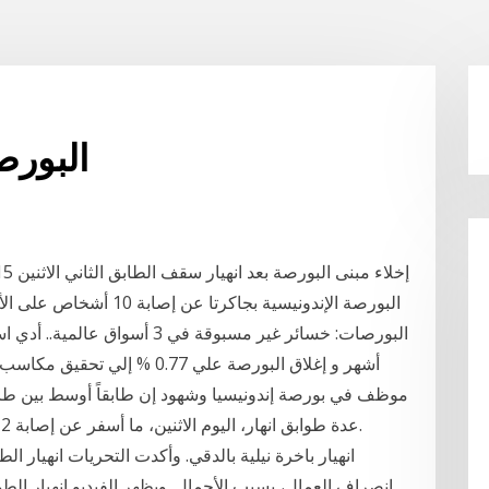
البورص
البورصة الإندونيسية بجاكر
البورصات: خسائر غير مسبوقة في 3
أشهر و إغلاق البورصة علي 0.77
موظف في بورصة إندونيسيا وشهود إن طابقاً أوسط بين طاب
عدة طوابق انهار، اليوم الاثنين، ما أسفر عن إصابة 12 شخصاً على الأقل جراء تطاير زجاج وحطام آخر.
انهيار باخرة نيلية بالدقي. وأكدت التحريات انهيار ال
انصراف العمال، بسبب الأحمال. ويظهر الفيديو انهيار الطو