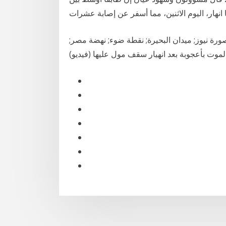
رة نيوز; ميدان البحيرة; نقطة ضوء; نهضة مصر;
 الموت بأعجوبة بعد انهيار سقف مول عليها (فيديو)