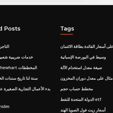
d Posts
Tags
لى أسعار الفائدة بطاقة الائتمان
التاجر
وسيط في البورصة الإسبانية
خدمات ضريبية شعبية
صيغة معدل استخدام الآلة
قواعد التحكم shewhart المخططات
مثال على معدل دوران المخزون
10 سنة لنا تاريخ سندات الخ
مخطط حساب حجم
بدء الأعمال التجارية الصغيرة ع
الدولة المتحدة للنفط etf
فرز الأسهم 
أسعار زيت فول الصويا الهند