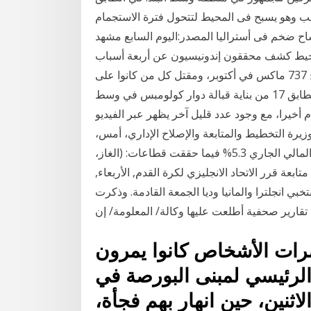
ب وهو يسبح فى المحيط لتتحول فترة الاستجمام
اح ضخم فى أستراليا المصدر:اليوم السابع مشهد
محيط كشف محققون إندونيسيون عن أربعة أسباب
رئيسية وراء تحطم طائرة لشركة ليون إير من طراز بوينج 737 ماكس في أكتوبر، ومقتل كل من كانوا على
متنها وعددهم 189 شخ مكتب شركة جنيف الواقع في الطابق 17 من بناية قبالة دوار كولومبس في وسط
أخيرا، مع وجود عدد قليل آخر يظهر عبر الفيديو
زيرة التخطيط والمتابعة والإصلاح الإداري، أمس،
إن معدل النمو الاقتصادي بلغ خلال الربع الأول من العام المالي الجاري 5.3% فيما حققت قطاعات: (الغاز،
تابعة قرر الاتحاد الانجليزي لكرة القدم, الأربعاء,
خبي انجلترا والمانيا وديا الجمعة القادمة. وذكرت
تقارير صحفية أطلعت عليها وكالة/ المعلومة/ إن
رات الأشخاص كانوا يمرون
لرئيسي لمبنى البورصة في
اثنين، حين انهار بهم فجأة،