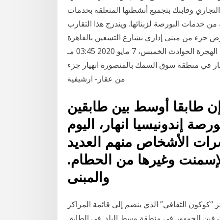
لتجاري وفابنك بتجميع أنشطتها المتعلقة بخدمات
 من خدمات البورصة لزبنائها. ويندرج هذا التقارب
رض جزء من مبنى إداري بشارع التسعين بالقاهرة
الجديدة للانهيار أثناء عملية ترميمه مما أدى 7‏‏/7‏‏/1429 بعد الهجرة الحوادث الخميس، 7 مايو 2020 03:45 مـ
 15:45:56 انهيار جزء من عقار في منطقة سوق السمك بالمنصورة انهيار جزء
من عقار- ارشيفية
ن طابقا أوسط بين طابقين
صة إندونيسيا انهار، اليوم
شرات الأشخاص منهم العديد
إسمنت وغيرها من الحطام.
والمبنى
“كوكون الثقافي” الذي ينضم إلى قائمة المراكز
حترفين للجمهور في منطقة وسط البلد. في الطابق