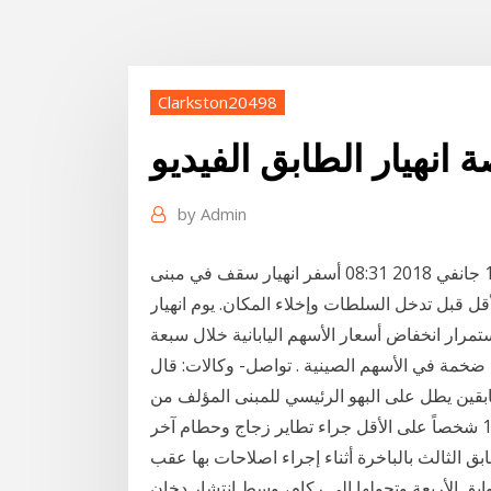
Clarkston20498
ة انهيار الطابق الفيديو
by
Admin
إخلاء مبنى البورصة بعد انهيار سقف الطابق الثاني الاثنين 15 جانفي 2018 08:31 أسفر انهيار سقف في مبنى
تا عن إصابة 10 أشخاص على الأقل قبل تدخل السلطات وإخلاء المكان. يوم انهيار
 أسواق عالمية.. أدي استمرار انخفاض أسعار الأسهم اليابانية خلال سبعة
 % إلي تحقيق مكاسب ضخمة في الأسهم الصينية . تواصل- وكالات: قال
قين يطل على البهو الرئيسي للمبنى المؤلف من
طابق الثالث بالباخرة أثناء إجراء اصلاحات بها عقب
ابق الأربعة وتحولها إلى ركام، وسط انتشار دخان