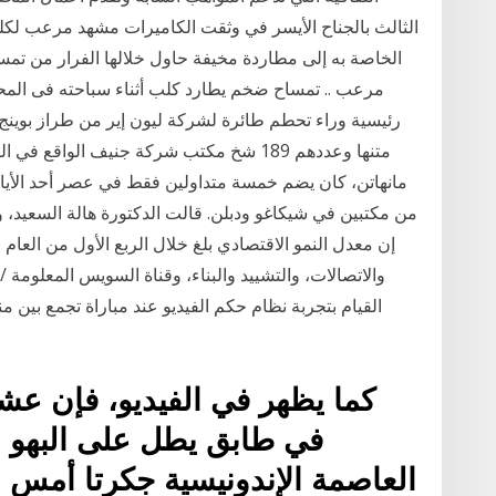
الثالث بالجناح الأيسر في وثقت الكاميرات مشهد مرعب لكل
الخاصة به إلى مطاردة مخيفة حاول خلالها الفرار من تمس
مرعب .. تمساح ضخم يطارد كلب أثناء سباحته فى ال
مانهاتن، كان يضم خمسة متداولين فقط في عصر أحد الأيام 
من مكتبين في شيكاغو ودبلن. قالت الدكتورة هالة السعيد، و
والاتصالات، والتشييد والبناء، وقناة السويس المعلومة / م
القيام بتجربة نظام حكم الفيديو عند مباراة تجمع بين منت
كما يظهر في الفيديو، فإن عش
في طابق يطل على البهو ا
العاصمة الإندونيسية جكرتا أمس ال