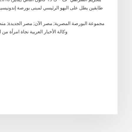
طابقين يطل على البهو الرئيسي لمبنى بورصة إندونيسيا انهار، اليوم الاثنين، مما أسفر عن إصابة عشرات
مجموعة البورصة المصرية; مصر الآن; مصر الجديدة; منصو
وكالة الأخبار العربية نجاة امرأة من