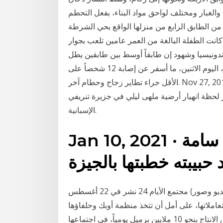
والغبار ومختلف لواحق مواد البناء، بفعل التحطم
ن الطابق الرابع من منزلها الواقع بحي الشرطة
 سكيكدة، و كانت الطفلة البالغة من العمر عامين تلعب بجوار
دونيسيا وشهود إن طابقاً أوسط بين طابقين يطل
على البهو الرئيسي للمبنى المؤلف من عدة طوابق انهار، اليوم الاثنين، ما أسفر عن إصابة 12 شخصاً على
الأقل جراء تطاير زجاج وحطام آخر. Nov 27, 2017 · ويظهر في الفيديو، الذي نشرته صحيفة “ديلي ميل”
ر لحظة انهيار أرضية ملهى ليلي في جزيرة تنريفي
الإسبانية.
Jan 10, 2021 · انتحار طالب بتناولة مادة سامة
حبيبته خطبتها بالجيزة
انهيار منزل بالكامل بدرب الكبير وسط الدارالبيضاء (فيديو وصور) مجتمع الأيام 24 نشر في 22 أغسطس
ة العالمية تعاملاتها، على أمل أن تتخذ منظمة أوبك وحلفاؤها
بقيادة روسيا، في ما يعرف بمجموعة أوبك+، قراراً بخفض الانتاج بنحو 10 ملايين برميل يومياً، في اجتماعها