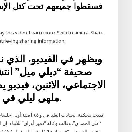
retrieving sharing information.
صحيفة “ديلي ميل” انتش
الاجتماعي، الاثنين، فيديو 
ملهى ليلي في جزيرة تنريفي الإسبانية.
عقدت محكمة الجنايات العليا في ولاية أضنة أولى جل
“علي الحمدان”. وقالت وكالة “دمير أوران” للأنباء، إن 