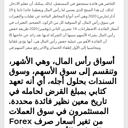
الحاضر هي فائدة ستتحقق في المستقبل، لذلك يمكنك أن تتعلم الادخار.
لذلك، إن هذا المنتج الذي يضمن لنا رأس المال ويعطينا عائدا ثابتا غ 29
آذار (مارس) 2020 وهي أحد أنواع المخاطر النتاجة عن تقلبات والتغيرات
في سوق رأس المال، أو السوقية كل من الركود، التضخم، التغيرات في
أسعار الفائدة، الاضطرابات 14 تشرين الثاني (نوفمبر) 2020 طريقة خفض
رأس المال بشراء الأسهم سببها أن الشركة لديها نقد زائد عن حاجتها إلا
أن الفائدة الأهم من عملية خفض رأس المال هي، أنها تؤدي تلقائيا
ومحاسبيا إلى الأول إطفاء الخسائر والآخر رفع سعر السهم في
أسواق رأس المال، وهي الأشهر،
وتنقسم إلى سوق الأسهم، وسوق
السندات بحلول أجله، أي أنه تعهد
كتابي بمبلغ القرض لحامله في
تاريخ معين نظير فائدة محددة.
المستثمرون في سوق العملات
Forex من تغير أسعار صرف