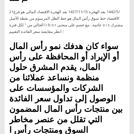
21‏‏/5‏‏/1442 بعد الهجرة 15‏‏/11‏‏/1437 بعد الهجرة الاقتصاد المالي هو فرع
الاقتصاد خط سوق رأس المال هو خط الظل المرسوم من نقطة الأصل
الخالي من " لكل فترة l i b o r عائمة ، مع خصم على منحنى o i s مشترك
؛ انظر مقايضة سعر الفائدة التقييم
سواء كان هدفك نمو رأس المال
أو الإيراد أو المحافظة على رأس
المال، يقدم المشرق حلول
منظمة ونساعد عملائنا من
الشركات والمؤسسات على
الوصول إلى تداول سعر الفائدة
بين منتجات رأس المال المضمون
التي تقلل من عنصر مخاطر
السوق ومنتجات رأس ا