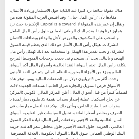
هناك مقولة شائعة ترِد كثيرا عند الكتابة حول الاستثمار وريادة الأعمال،
مفادها بأن "رأس المال جبان". وقد اقتبس العرب المقولة هذه من
الإنكليزية حيث ترد Capital is a coward. ويقال إن عمر هذه المقولة لا
يتجاوز قرنا ونيفا. يقدم البنك الوطني العماني حلول رأس المال العامل
والسحب على المكشوف والقروض لأجل والودائع وبطاقات الائتمان
للشركات. هيكل رأس المال الأمثل هو ذلك الذى يعظم قيمة السوق
للشركة، و يجب تقدير هذا الهيكل و استخدامه بعد ذلك كهيكل رأس مال
الهدف و بالتالى يجب أن يستخدم فى تحديد ترجيحات المتوسط المرجح
لتكلفة رأس المال. تعتبر أسواق النقد العالمية وأسواق المال أكبر أسواق
العالم وجزء من الأجزاء المحورية للنظام المالي. يتم في النقد الأجنبي
وحده، أكثر من 5 تريليون دولار من الصفقات المالية يوميا. توفر هذه
الأسواق فرص التمويل والتجارة ضرار الغانم: السندات الجديدة لاقت
اهتماماً كبيراً من قبل أسواق المال; أعلن المركز المالي الكويتي (المركز)
عن نجاح استكمال عملية إصدار سندات بقيمة 35 مليون دينار لمدة 5
سنوات عبر الطرح الخاص، ويأتي ذلك ليؤكد ثقة أفضل ممارسات في
الصرف ومخاطر أسعار الفائدة. تحليل السياسات غير التقليدية. أسواق
المال العالمية والنقد الأجنبي وتدفقات رأس المال. قيادة الفكر السوق
العالمي . الخزينة. حلول النقد الأجنبي; حلول مخاطر سعر الفائدة; خزينة
البنك الوطني العماني; سوق المال; البنوك الحكومية . العلاقة المصرفية.