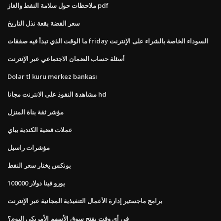
ملاحظات حول سلامة النفط والغاز pdf
سعر الفضة بقعة نذل التاريخ
ما الوقت الذي تبدأ فيه صفقات friday السوداء الخاصة بالشراء على الإنترنت
أسئلة حساب الضمان الاجتماعي عبر الإنترنت
Dolar tl kuru merkez bankası
مشاهدة النفوذ على الانترنت مجانا hd
مؤشر ثقة بناة المنزل
عملات فضية الكندية يباي
مؤشرات راسيل
بونكس يختار سعر النفط
100000 يورو فينا دولار
برامج ماجستير إدارة الأعمال التنفيذية المجانية عبر الإنترنت
في أي وقت يفتح سوق الأسهم الأمريكي اليوم؟