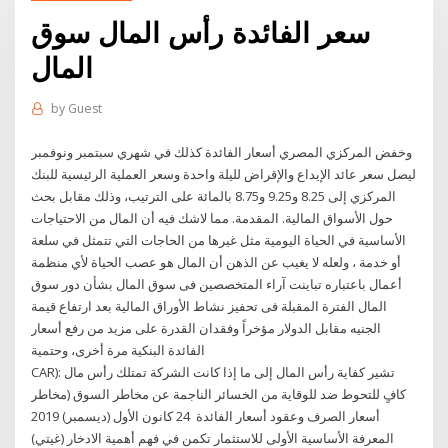
سعر الفائدة رأس المال سوق
المال
by
Guest
وخفض المركزي المصري أسعار الفائدة كذلك في شهري سبتمبر ونوفمبر
ليصل سعر عائد الإيداع والإقراض لليلة واحدة وسعر العملية الرئيسية للبنك
المركزي إلى 8.25 و9.25 و8.75 بالمائة على الترتيب، وذلك مقابل بحث
حول الأسواق المالية. المقدمة. مما لاشك فيه أن المال من الاحتياجات
الأساسية في الحياة اليومية مثل غيرها من الحاجات التي تتمثل في سلعة
أو خدمة ، ولعله لا يغيب عن الذهن أن المال هو عصب الحياة لأي منظمة
أعمال باعتباره تباينت آراء المتخصصين فى سوق المال بشأن دور سوق
المال الفترة المقبلة فى تحفيز نشاط الأوراق المالية بعد ارتفاع قيمة
الجنيه مقابل الدولار مؤخراً وفقدان القدرة على مزيد من رفع أسعار
الفائدة البنكية مرة أخرى، وحتمية
CAR): تشير كفاية رأس المال إلى ما إذا كانت الشركة تمتلك رأس مال
كافٍ للتحوط ضد للوقاية من الخسائر الناجمة عن مخاطر السوق (مخاطر
أسعار الصرف وعقود أسعار الفائدة 24 كانون الأول (ديسمبر) 2019
المعرفة الأساسية الأولى للاستثمار تكمن في فهم أهمية الادخار (غيتي)