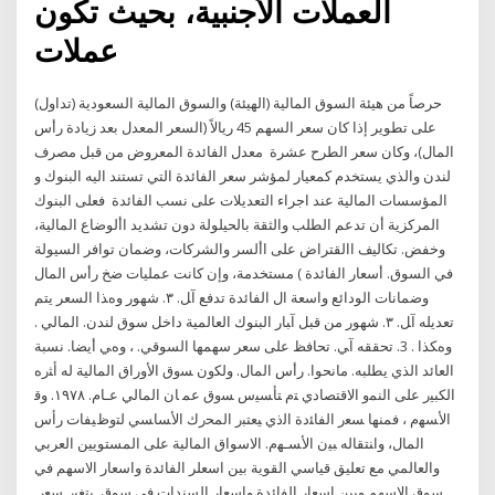
العملات الأجنبية، بحيث تكون
عملات
حرصاً من هيئة السوق المالية (الهيئة) والسوق المالية السعودية (تداول)
على تطوير إذا كان سعر السهم 45 ريالاً (السعر المعدل بعد زيادة رأس
المال)، وكان سعر الطرح عشرة معدل الفائدة المعروض من قبل مصرف
لندن والذي يستخدم كمعيار لمؤشر سعر الفائدة التي تستند اليه البنوك و
المؤسسات المالية عند اجراء التعديلات على نسب الفائدة فعلى البنوك
المركزية أن تدعم الطلب والثقة بالحيلولة دون تشديد األوضاع المالية،
وخفض. تكاليف االقتراض على األسر والشركات، وضمان توافر السيولة
في السوق. أسعار الفائدة ) مستخدمة، وإن كانت عمليات ضخ رأس المال
وضمانات الودائع واسعة ال اﻟﻔﺎﺋﺪة ﺗﺪﻓﻊ آﻞ. ٣. ﺷﻬﻮر وهﺬا اﻟﺴﻌﺮ ﻳﺘﻢ
ﺗﻌﺪﻳﻠﻪ آﻞ. ٣. ﺷﻬﻮر ﻣﻦ ﻗﺒﻞ آﺒﺎر اﻟﺒﻨﻮك اﻟﻌﺎﻟﻤﻴﺔ داﺧﻞ ﺳﻮق ﻟﻨﺪن. اﻟﻤﺎﻟﻲ .
وهﻜﺬا . 3. ﺗﺤﻘﻘﻪ آﻲ. ﺗﺤﺎﻓﻆ ﻋﻠﻰ ﺳﻌﺮ ﺳﻬﻤﻬﺎ اﻟﺴﻮﻗﻲ. ، وهﻲ أﻳﻀﺎ. ﻧﺴﺒﺔ
اﻟﻌﺎﺋﺪ اﻟﺬي ﻳﻄﻠﺒﻪ. ﻣﺎﻧﺤﻮا. رأس اﻟﻤﺎل. ﻭﻟﻜﻭﻥ ﺴﻭﻕ ﺍﻷﻭﺭﺍﻕ ﺍﻟﻤﺎﻟﻴﺔ ﻟﻪ ﺃﺜﺭﻩ
ﺍﻟﻜﺒﻴﺭ ﻋﻠﻰ ﺍﻟﻨﻤﻭ ﺍﻻﻗﺘﺼﺎﺩﻱ ﺘﻡ ﺘﺄﺴﻴﺱ ﺴﻭﻕ ﻋﻤ ﺎﻥ ﺍﻟﻤﺎﻟﻲ ﻋـﺎﻡ. ١٩٧٨. ﻭﻗ
ﺍﻷﺴﻬﻡ ، ﻓﻤﻨﻬﺎ ﺴﻌﺭ ﺍﻟﻔﺎﺌﺩﺓ ﺍﻟﺫﻱ ﻴﻌﺘﺒﺭ ﺍﻟﻤﺤﺭﻙ ﺍﻷﺴﺎﺴﻲ ﻟﺘﻭﻅﻴﻔﺎﺕ ﺭﺃﺱ
ﺍﻟﻤﺎل، ﻭﺍﻨﺘﻘﺎﻟﻪ ﺒﻴﻥ ﺍﻷﺴـﻬﻡ. الاسواق المالية على المستويين العربي
والعالمي مع تعليق قياسي القوية بين اسعلر الفائدة واسعار الاسهم في
سوق الاسهم وبين اسعار الفائدة واسعار السندات في سوق ﻴﺘﻐﻴﺭ ﺴﻌﺭ.