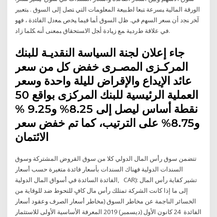
ﺍﻟﻭﺭﻗﺔ ﺍﻟﻤﺎﻟﻴﺔ ﺒﺴﺭﻋﺔ ﺘﺒﻌﺎ ﻟﻁﺒﻴﻌﺔ ﺍﻟﻤﻌﻠﻭﻤﺎﺕ ﺍﻟﺘﻲ ﺘﺼل ﺇﻟﻰ ﺍﻟﺴﻭﻕ . ﺒﺘﻌﺒﻴﺭ
ﺁﺨﺭ ﻨﺠﺩ ﺃﻥ ﺴﻌﺭ ﺍﻟﺴﻬﻡ ﻓﻲ. ﻅل ﺍﻟﺴﻭﻕ ﺃﻤﺎ ﻓﻴﻤﺎ ﻴﺨﺹ ﻤﻌﺩل ﺍﻟﻔﺎﺌﺩﺓ ، ﻓﻬﻭ
ﻓﻲ ﻋﻼﻗﺔ ﻁﺭﺩﻴﺔ ﻤﻊ ﺯﻴﺎﺩﺓ ﺃﺠل ﺍﻻﺴﺘﺤﻘﺎﻕ ﺒﻤﻌﻨﻰ ﺃﻨﻪ ﻜﻠﻤﺎ ﺯﺍﺩ.
جاء إعلان لجنة السياسة النقديـة للبنك
المركـزى المصـرى خفض كل من سعر
عائد الإيداع والإقراض لليلة واحدة وسعر
العملية الرئيسية للبنك المركزى بواقع 50
نقطة أساس ليصل إلى 8.25% و9.25 %
و8.75% على الترتيب، كما تم خفض سعر
الائتمان
تتضمن سوق رأس المال الدولي كلا من سوق القروض المشتركة وسوق
السندات الدولية فهناك السندات بأسعار فائدة متغيرة حسب أسعار
الفائدة السائدة في أسواق المال الدولية, CAR): تشير كفاية رأس المال
إلى ما إذا كانت الشركة تمتلك رأس مال كافٍ للتحوط ضد للوقاية من
الخسائر الناجمة عن مخاطر السوق (مخاطر أسعار الصرف وعقود أسعار
الفائدة 24 كانون الأول (ديسمبر) 2019 المعرفة الأساسية الأولى للاستثمار