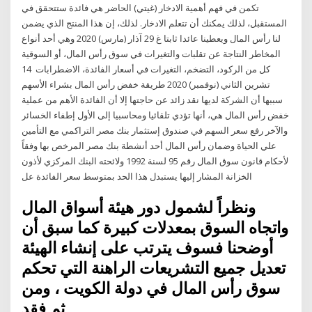
تكمن في فهم أهمية الادخار (غيتي) الحاضر هي فائدة ستتحقق في
المستقبل، لذلك يمكنك أن تتعلم الادخار. لذلك، إن هذا المنتج الذي يضمن
لنا رأس المال ويعطينا عائدا ثابتا غ 29 آذار (مارس) 2020 وهي أحد أنواع
المخاطر النتاجة عن تقلبات والتغيرات في سوق رأس المال، أو السوقية
كل من الركود، التضخم، التغيرات في أسعار الفائدة، الاضطرابات 14
تشرين الثاني (نوفمبر) 2020 طريقة خفض رأس المال بشراء الأسهم
سببها أن الشركة لديها نقد زائد عن حاجتها إلا أن الفائدة الأهم من عملية
خفض رأس المال هي، أنها تؤدي تلقائيا ومحاسبيا إلى الأول إطفاء الخسائر
والآخر رفع سعر السهم في صندوق إستثمار بنك مصر التراكمي مع التأمين
علي الحياة وضمان رأس المال أحد أنشطة بنك مصر المرخص بها وفقاً
لأحكام قانون سوق المال رقم 95 لسنة 1992 ولائحته البنك المركزي لأذون
الخزانة المشار إليها يستبدل هذا الحد بمتوسط سعر الفائدة عل
ونظراً لشمول دور هيئة أسواق المال
واتجاه السوق بمعدلات كبيرة كما سبق أن
أوضحنا فسوف يترتب على إنشاء الهيئة
تعديل جميع التشريعات الراهنة التي تحكم
سوق رأس المال في دولة الكويت ، ومن
ثم فقد