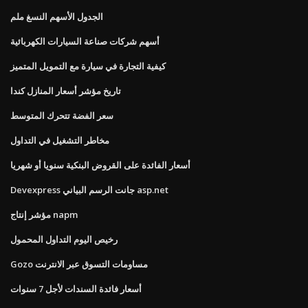
الجدول الأسهم النسغ ملم
أسهم شركات صناعة السيارات الكهربائية
كيفية التجارة في سيارة مع التمويل المتميز
تاريخ مؤشر أسعار المنازل كندا
سعر الفضة تتحرك المتوسط
مخاطر التشغيل في التداول
أسعار الفائدة على القروض البنكية سنويا أو شهريا
Devexpress جانت الرسم البياني asp.net
مؤشر إنتاج napm
رخيص اليوم التداول المحمول
Gozo مساومات التسوق عبر الانترنت
أسعار فائدة السندات لأجل 7 سنوات