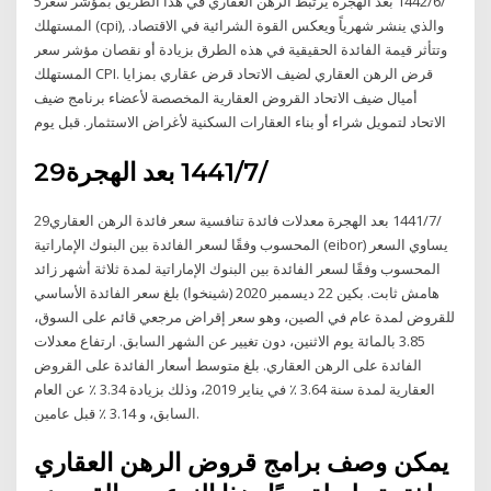
5‏‏/6‏‏/1442 بعد الهجرة يرتبط الرهن العقاري في هذا الطريق بمؤشر سعر
المستهلك (cpi), والذي ينشر شهرياً ويعكس القوة الشرائية في الاقتصاد.
وتتأثر قيمة الفائدة الحقيقية في هذه الطرق بزيادة أو نقصان مؤشر سعر
المستهلك CPI. قرض الرهن العقاري لضيف الاتحاد قرض عقاري بمزايا
أميال ضيف الاتحاد القروض العقارية المخصصة لأعضاء برنامج ضيف
الاتحاد لتمويل شراء أو بناء العقارات السكنية لأغراض الاستثمار. قبل يوم
29‏‏/7‏‏/1441 بعد الهجرة
29‏‏/7‏‏/1441 بعد الهجرة معدلات فائدة تنافسية سعر فائدة الرهن العقاري
المحسوب وفقًا لسعر الفائدة بين البنوك الإماراتية (eibor) يساوي السعر
المحسوب وفقًا لسعر الفائدة بين البنوك الإماراتية لمدة ثلاثة أشهر زائد
هامش ثابت. بكين 22 ديسمبر 2020 (شينخوا) بلغ سعر الفائدة الأساسي
للقروض لمدة عام في الصين، وهو سعر إقراض مرجعي قائم على السوق،
3.85 بالمائة يوم الاثنين، دون تغيير عن الشهر السابق. ارتفاع معدلات
الفائدة على الرهن العقاري. بلغ متوسط أسعار الفائدة على القروض
العقارية لمدة سنة 3.64 ٪ في يناير 2019، وذلك بزيادة 3.34 ٪ عن العام
السابق، و 3.14 ٪ قبل عامين.
يمكن وصف برامج قروض الرهن العقاري