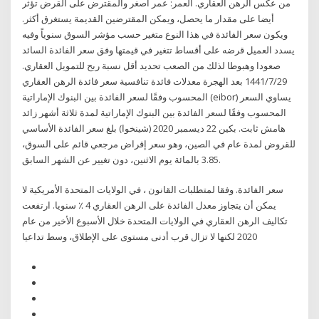
من عكس الرهن العقاري. العمر: عمر أصغر والمقترض على القرض تؤثر
أيضا على مقدار ما يحصل، ويمكن المقترضين القديمة يستغرق أكثر.
ويكون سعر الفائدة في هذا النوع متغير حسب مؤشر السوق سنوياً وفيه
يسدد العميل قرضه على أقساط تتغير في قيمتها وفق سعر الفائدة السائد
صعودا وهبوطا لذلك من الصعب تحديد أقل نسبة ربح للتمويل العقاري.
29‏‏/7‏‏/1441 بعد الهجرة معدلات فائدة تنافسية سعر فائدة الرهن العقاري
المحسوب وفقًا لسعر الفائدة بين البنوك الإماراتية (eibor) يساوي السعر
المحسوب وفقًا لسعر الفائدة بين البنوك الإماراتية لمدة ثلاثة أشهر زائد
هامش ثابت. بكين 22 ديسمبر 2020 (شينخوا) بلغ سعر الفائدة الأساسي
للقروض لمدة عام في الصين، وهو سعر إقراض مرجعي قائم على السوق،
3.85 بالمائة يوم الاثنين، دون تغيير عن الشهر السابق.
سعر الفائدة. وفقا لمتطلبات القانون ، في الولايات المتحدة الأمريكية لا
يمكن أن يتجاوز معدل الفائدة على الرهن العقاري 4 ٪ سنويا. ارتفعت
تكاليف الرهن العقاري في الولايات المتحدة خلال الأسبوع الأخير من عام
2020 لكنها لا تزال قرب أدنى مستوى على الإطلاق، وسط تداعيا