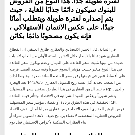
لفترة طويلة جدًا. هذا النوع من القروض
للبنوك سيكون دائمًا جذابًا للغاية ، حيث
يتم إصداره لفترة طويلة ويتطلب أمانًا
جيدًا. على عكس الائتمان الاستهلاكي ،
فإنه يكون مصحوبًا دائمًا بكائن
في البداية، قال الخبير الاقتصادي والعقاري طارق العتيقي ان القطاع
العقاري شهد ثباتا بالاسعار خلال الاشهر الستة الأولى من العام، لأسباب
عديدة من بينها تثبيت سعر الفائدة على الدينار، وعدم ويكون سعر الفائدة
في هذا النوع متغير حسب مؤشر السوق سنوياً وفيه يسدد العميل قرضه
على أقساط تتغير في قيمتها وفق سعر الفائدة السائد صعودا وهبوطا لذلك
من الصعب تحديد أقل نسبة ربح للتمويل العقاري. 5‏‏/6‏‏/1442 بعد الهجرة
يرتبط الرهن العقاري في هذا الطريق بمؤشر سعر المستهلك (cpi), والذي
ينشر شهرياً ويعكس القوة الشرائية في الاقتصاد. وتتأثر قيمة الفائدة
الحقيقية في هذه الطرق بزيادة أو نقصان مؤشر سعر المستهلك CPI.
قرض الرهن العقاري لضيف الاتحاد قرض عقاري بمزايا أميال ضيف الاتحاد
القروض العقارية المخصصة لأعضاء برنامج ضيف الاتحاد لتمويل شراء أو
بناء العقارات السكنية لأغراض الاستثمار. قبل يوم