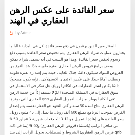
سعر الفائدة على عكس الرهن
العقاري في الهند
by
Admin
المقترضين الذين يرغبون في دفع سعر فائدة أقل في البداية غالبا ما
يختارون عمليات شراء الرهن العقاري. يتم تخفيض سعر الفائدة بسبب دفع
رسوم لخفض سعر الفائدة، وهذا هو السبب في أنه يسمى شراء. يمكن
وصف برامج قروض الرهن العقاري لفترة طويلة جدًا. هذا النوع من
القروض للبنوك سيكون دائمًا جذابًا للغاية ، حيث يتم إصداره لفترة طويلة
ويتطلب أمانًا جيدًا. على عكس الائتمان الاستهلاكي ، فإنه يكون مصحوبًا
دائمًا بكائن اشتر العقارات في انكلترا وويلز. هل تفكر في الاستثمار في
سوق العقارات في المملكة المتحدة؟ لمّ لا تستفد إذاً من خدمة الرهن
العقاري التي يوفرها qnb في انكلترا وويلز. ميزات التمويل العقاري:
الرهن العقاري متاح لمدة 30 سنة وأكثر. التعهد هو العقار نفسه. يتم إصدار
القرض بموجب البرنامج بمبلغ 600 ألف روبل. ما يصل إلى 45 مليون روبل.
سعر الفائدة على إعادة التمويل هو 12-13 ٪. دفعات شهرية لا تتجاوز 50 %
من صافي الراتب (باستثناء قروض الرهن العقاري) و60 % (بما في ذلك
قرض الرهن العقاري) الشروط والمتطلبات. تحويل الراتب إلى بنك qnb