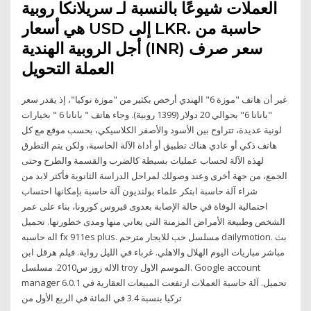
العملات شيوعًا بالنسبة لـ سريلانكا روبية
هي أسعار USD إلى LKR. حاسبة من
أجل الروبية الهندية (INR) سعر صرف
العملة التحويل
غير أن هاتف "موزة 6" الهندي أرخص بكثير من "موزة نوكيا"، إذ يقدر سعر
"بانانا 6" بحوالي 20 دولار (1399 روبية). وجاء هاتف " بانانا 6 " بخيارات
لونية عديدة، تتراوح بين الأسود والأصفر الكلاسيكي، بحسب موقع مع كل
هاتف ذكي أو عادي هناك تطبيق أو أداة الآلة الحاسبة، ولكن يتم التطرق
لهذه الآلة لحساب عمليات بسيطة كالضرب والقسمة والطرح وحتى
الجمع، من جهة أخرى وعند وصولك لمراحل الدراسة الثانوية فأكثر لابد من
شراء آلة حاسبة ابتكر علماء بولنديون آلة حاسبة بإمكانها احتساب
احتمالية الوفاة في حالة الإصابة بعدوى فيروس كورونا، بناء على عمر
الشخص وطبيعة الأمراض المزمنة التي يعاني منها ومدى خطورتها. تحميل
اله حاسبه fx 911es plus. مسلسل حب للايجار مترجم dailymotion. بث
مباشر مباريات اليوم الهلال والاهلي. غرباء في الليل رواية. فيلم هرقل ابن
الاله زوز س2010. مسلسل troy الموسم الاول. Google account
manager 6.0.1 تحميل. آلة حاسبة العملات ارتفعت المبيعات العقارية في
تركيا بنسبة 3.4 في المائة في الربع الأول من