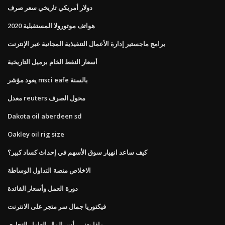
دولار أمريكي تاريخي سعر صرف
هواتف موتورولا المستقبلية 2020
برامج ماجستير إدارة الأعمال التنفيذية المجانية عبر الإنترنت
أسعار النفط الخام برميل التاريخية
يعود مؤشر msci eafe بالسنة
معدل reuters محول الصرف
Dakota oil aberdeen sd
Oakley oil rig size
كيف ساعد انهيار سوق الأسهم في إحداث كساد كبير؟
الاخلاص منصة التداول الوساطة
دورة العمل وأسعار الفائدة
فيكتوريا جمال سر متجر على الانترنت
ماذا يعني رأس المال العامل التجاري