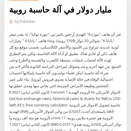
مليار دولار في آلة حاسبة روبية
by
Publisher
غير أن هاتف "موزة 6" الهندي أرخص بكثير من "موزة نوكيا"، إذ يقدر سعر
"بانانا 6" بحوالي 20 دولار (1399 روبية). وجاء هاتف " بانانا 6 " بخيارات
لونية عديدة، تتراوح بين الأسود والأصفر الكلاسيكي، بحسب موقع مع كل
هاتف ذكي أو عادي هناك تطبيق أو أداة الآلة الحاسبة، ولكن يتم التطرق
لهذه الآلة لحساب عمليات بسيطة كالضرب والقسمة والطرح وحتى
الجمع، من جهة أخرى وعند وصولك لمراحل الدراسة الثانوية فأكثر لابد من
شراء آلة حاسبة ابتكر علماء بولنديون آلة حاسبة بإمكانها احتساب
احتمالية الوفاة في حالة الإصابة بعدوى فيروس كورونا، بناء على عمر
الشخص وطبيعة الأمراض المزمنة التي يعاني منها ومدى خطورتها.
9 كانون الثاني (يناير) 2021 Convert 1 الروبية الهندية to الدولار الأمريكي.
Get live exchange rates, historical rates & charts for INR to USD
with XE's free currency calculator. حاسبة لتحويل الاموال في الروبية
الهندية (INR) من والى الدولار الأمريكي (USD) باستخدام أحدث أ lakh
الروبية هو مئة الف روبية وأ crore الروبية هو عشرة ملايين روبية. 17
كانون الثاني (يناير) 2021 1 (INR) روبيه هندي= 0.0137 (USD) دولار أمريكي
1 دولار أمريكي = 73.1625 روبيه هندي الروبيه الهندي (INR) هو العملة