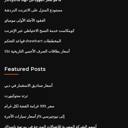
مستودع المنزل على الانترنت الدردشة
العقود الآجلة الأولى مومباي
كومكاست خدمة النسخ الاحتياطي عبر الإنترنت
قواعد التحكم shewhart المخططات
Sbi أسعار بطاقات الصرف الأجنبي التاريخية
Featured Posts
أسعار صناديق الاستثمار في دبي
ترتد ستوكبورت
سعر .999 غرامة الفضة لكل غرام
أسعار سيارات الأجرة jfk إلى نيوجيرسي
أسهم الشركة المصرية للاتصالات المدرجة في بورصة ناسداك