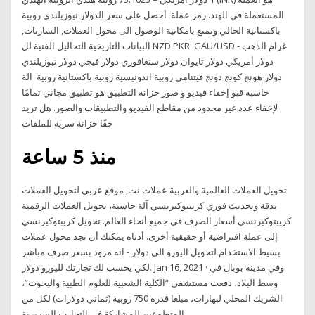
المستعملة في الهند. رمز عملة أحصل على سعر الدولار نيوزيلندي روبية
باكستانية الحالي وتمتع بامكانية الوصول الى محول العملات, الشارتات,
البيانات التاريخية التحاليل الفنية لل NZD PKR GAU/USD - غرام الذهب
دولار أمريكي دولار تايوان دولار سنغافوري دولار فيجي دولار نيوزيلندي
دولار هونج كونج دونج فيتنامي روبية اندونيسية روبية باكستانية روبية آلة
حاسبة قبو إخفاء فيديو و صور خزانة التطبيق هو تطبيق مجاني تمامًا
لإخفاء عدد غير محدود من مقاطع الفيديو والتطبيقات والصور. هل تريد
حقًا خزانة سرية للملفات
منذ 5 ساعة
تحويل العملات العالمية والعربية عملات.نت, موقع عربي لتحويل العملات
بدقة وتحديث فوري كريبتوكيرنسي آلة حاسبة، تحويل العملات الرقمية
كريبتوكيرنسي أسعار الصرف في جميع أنحاء العالم. تحويل كريبتوكيرنسي
إلى عملة افتراضية أو حقيقية أخرى. أدناه يمكنك أن تجد محول عملات
بسيط الاستخدام لتحويل اليورو الى دولار - انه مزود بسعر صرف مباشر
لكي يحسب لك تجارتك لليورو دولار. Jan 16, 2021 · وفي مدينة بوبال في
وسط البلاد، دفعت مستشفى “الكلية الشعبية للعلوم الطبية والبحوث”،
الشريك المحلي لبهارات، مبلغا قدره 750 روبية (ثماني دولارات) لكل من
المتطوعين للمشاركة في التجارب السريرية