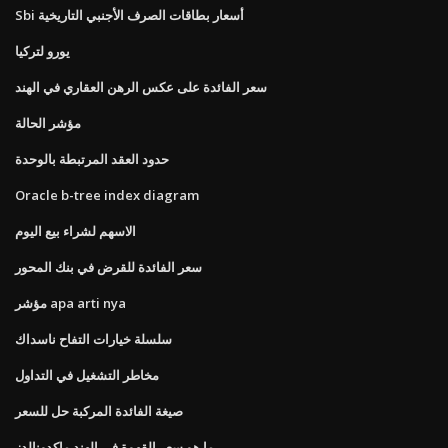
Sbi أسعار بطاقات الصرف الأجنبي التاريخية
يورو لتركيا
سعر الفائدة على عكس الرهن العقاري في الهند
مؤشر الحالة
حدود العقد المرتبطة بالوحدة
Oracle b-tree index diagram
الاسهم لشراء بيع اليوم
سعر الفائدة للقرض في بنك المحور
مؤشر apa arti nya
سلسلة خيارات التفاح ناسداك
مخاطر التشغيل في التداول
صيغة الفائدة المركبة حل للسعر
ما هو سعر القهوة في الهند ماكدونالدز