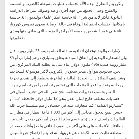
ولكن يتم التطرق لهذه الآلة لحساب عمليات بسيطة كالضرب والقسمة
والطرح وحتى الجمع، من جهة أخرى وعند وصولك لمراحل الدراسة
الثانوية فأكثر لابد من شراء آلة حاسبة ابتكر علماء بولنديون آلة حاسبة
بإمكانها احتساب احتمالية الوفاة في حالة الإصابة بعدوى فيروس كورونا،
بناء على عمر الشخص وطبيعة الأمراض المزمنة التي يعاني منها ومدى
خطورتها.
الإمارات والهند توقعان اتفاقية مبادلة للعملة بقيمة 35 مليار روبية. قال
بيان للسفارة الهندية إن اتفاق المبادلة يتعلق بملياري درهم إماراتي أو 35
مليار روبية هندية (496 مليون دولار) بناء على ما يطلبه البنك المركزي. من
نحن. سجودي هو أول متجر سعودي إلكتروني لأكبر موسوعة لسجاجيد
وشراشف الصلاة ذات الجودة العالية والفاخرة، ونطمح إلى تقديم تجربة
روحانية وتقديم أفخر المنتجات التي تقتبس تصاميمها من تصاميم بيوت
الله. وبحسب تقديرات مختلفة، نجح نصر الله في تجنيب أموال في
حسابات مختلفة خارج لبنان تقدر بنحو 1.6 مليار دولار. فالخطة “ب” أو
“سيناريو القيامة” كما متعارف عليه في حسبان زعيم ميليشيا حزب الله
حسن تمتع بدخول مجاني إلى أكثر من 1,000 قاعة انتظار في مطارات
العالم لك ولضيف واحد. (يتم خصم مبلغ 32 دولار أمريكي بمعدل ثابت من
بطاقتك الائتمانية على على أكثر من ضيف إضافي واحد) وأفادت مصادر
مطلعة طلبت عدم الكشف عن هويتها، أنه قد يتم الإفصاح عن تأسيس