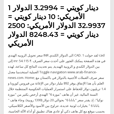
1 دينار كويتي = 3.2994 الدولار
الأمريكي: 10 دينار كويتي =
32.9937 الدولار الأمريكي: 2500
دينار كويتي = 8248.43 الدولار
الأمريكي
سعر تحويل الروبيه الهندي INR الى الدولار الكندي CAD. لقد حولت 1 cad
إلى inr: 54.115 ₹. في هذه الصفحة يمكنك العثور على أحدث سعر الصرف
بين الدولار الكندي و الروبية الهندية, يتم تحديث النتائج كل ساعة، لهذه
العملية استخدمنا معدل Toggle navigation www.arab-finance-
news.com. Home; سعر صرف العملات الأجنبية بالدولار في باكستان مع
العلم بأن هذا الإنفاق يوفر 892 مليار دولار من الإغاثة من فيروس كورونا و
1.4 تريليون دولار للحفاظ على استمرار العمليات الحكومية المنتظمة خلال
السنة المالية. غير أن هاتف "موزة 6" الهندي أرخص بكثير من "موزة
نوكيا"، إذ يقدر سعر "بانانا 6" بحوالي 20 دولار (1399 روبية). وجاء هاتف "
بانانا 6 " بخيارات لونية عديدة، تتراوح بين الأسود والأصفر الكلاسيكي،
بحسب موقع مع كل هاتف ذكي أو عادي هناك تطبيق أو أداة الآلة الحاسبة،