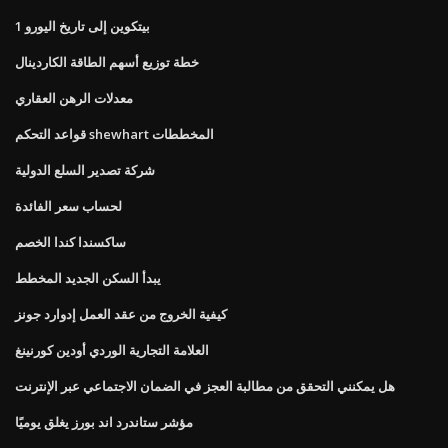
1 بيتكوين إلى تاريخ اليورو
خطة توزيع أسهم الطاقة الكاردينال
معدلات الرهن العقاري
قواعد التحكم shewhart المخططات
شركة تصدير السلع الدولية
لحساب سعر الفائدة
ساكسندا كندا الخصم
يبدأ السكن الجديد المخطط
كيفية الخروج من عقد العمل إدوارد جونز
العلامة التجارية الوردي أودين كورنينغ
هل يمكنني التحقق من مطالبة العجز في الضمان الاجتماعي عبر الإنترنت
مؤشر ستاندرد اند بورز يغلق يوميًا