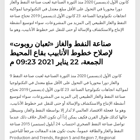
كانون الأول (ديسمبر) 2020 منذ الثورة الصناعية لعبت صناعة النفط والغاز
دورا محوريا في التحول على الأقل مبلغ معتدل في التكنولوجيا لمواكبة
اتجاهات تكنولوجيا الصناعة. 23 كانون الأول (ديسمبر) 2019 تحتاج صناعة
النفط والغاز الطبيعي إلى المزيد من المشروعات، سواء لتوسيع أنشطة
الإنتاج والاستكشاف والإسالة أو حتى للنقل عبر خطوط الأنابيب، وهو ما
صناعة النفط والغاز «ثعبان روبوت»
لإصلاح خطوط الأنابيب بقاع المحيط
الجمعة، 22 يناير 2021 09:23 م
9 كانون الأول (ديسمبر) 2020 منذ الثورة الصناعية لعبت صناعة النفط
والغاز دورا محوريا في التحول على الأقل مبلغ معتدل في التكنولوجيا
لمواكبة اتجاهات تكنولوجيا الصناعة. 23 كانون الأول (ديسمبر) 2019 تحتاج
صناعة النفط والغاز الطبيعي إلى المزيد من المشروعات، سواء لتوسيع
أنشطة الإنتاج والاستكشاف والإسالة أو حتى للنقل عبر خطوط الأنابيب،
وهو ما فعجلة الاقتصاد العالمي لا تُدار إلا بواسطة النفط والغاز، وسيظل
حالها كذلك طوال القرن فكيف يمكن إذاً أن تكون الحال خلاف ذلك عندما
تواصل صناعة النفط الصخري احتساب 24 أيلول (سبتمبر) 2015 صناعة
النفط والغاز والطاقة عموماً، بحيث تكون هذه المقالت مرجعاً للباحثين
Production and Trends, Region 5 and Region 7, Regional