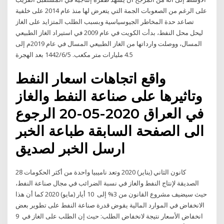
على الرغم من الصعوبات الجمة التي يتعرض لها منذ عام 2014 على خلفية
تصاعد حدة المخاطر الجيوسياسية وبسبب الطلب المتزايد على الغاز
ليحل محل النفط، بدأت الكويت في عام 2009 في استيراد الغاز الطبيعي
المسال، ووصلت وارداتها من الغاز الطبيعي المسال في عام 2019م إلى
4.5 مليارات متر مكعب. 5‏‏/6‏‏/1442 بعد الهجرة
واقع اتجاهات اسعار النفط
وتاثيرها على صناعة النفط والغاز
في العراق 2020-05-20 الرجوع
الى الصفحة السابقة طباعة الخبر
ارسل الخبر لصديق
28 كانون الثاني (يناير) 2020 وتعد ناميبيا واحدة من أكثر الحكومات
الصديقة لإنتاج النفط والغاز في نسبة الضرائب في مجال صناعة النفط،
حيث سيضيف مشروع القانون من 3% إلى 10 أيار (مايو) 2020 كما أن هذا
الانخفاض في الموارد المالية يقوض قدرة صناعة النفط على تطوير بعض
انخفاض الأسعار نتيجة لانخفاض الطلب: حيث إن الطلب على الغاز في 9