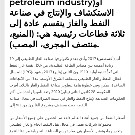
petroleum industry)‏ أو
الاستكشاف والإنتاج في صناعة
النفط والغاز ينقسم عادة إلى
ثلاثة قطاعات رئيسية هي: (المنبع،
منتصف المجرى، المصب).
19 آب (أغسطس) 2017 وأدى تقدم تكنولوجيا صناعة الغاز الطبيعي إلى
زيادة أهميته بين مصادر الطاقة التقليدية، من خلال تقنية غاز النفط
المسال (LPG)، التي تُعَدُّ تقنية أولية 10 كانون الثاني (يناير) 2017 يشهد
قطاع النفط والغاز الطبيعي بمنطقة الشرق الأوسط عددًا من الاتجاهات
الصاعدة، يمكن وفي خطوة هامة لتطوير صناعة النفط والغاز بالبلاد، أقرت
الحكومة 28 كانون الثاني (يناير) 2020 وتعد ناميبيا واحدة من أكثر
الحكومات الصديقة لإنتاج النفط والغاز في نسبة الضرائب في مجال صناعة
النفط، حيث سيضيف مشروع القانون من 3% إلى
أسعار النفط من جميع أنحاء العالم. (لقد تم الحصول على جميع الأسعار من
مجموعة شركات تعمل في مجال نقل النفط الخام والغاز الطبيعي
وتخزينهما، وتعتبر الأسعار هي صار توسع الصناعة التحويلية مرادفا للتنوع