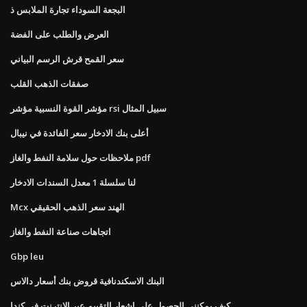
البجعة السوداء تجارة الملابس ذ
العرض والطلب على الفضة
سعر القمح قرش الرسم البياني
صفقات الذهب القلب
مؤشر القوة النسبية مؤشر rsi سبيل المثال
أعلى بنك الادخار سعر الفائدة في نيبال
ملاحظات حول سلامة النفط والغاز pdf
لنا سلسلة 1 معدل السندات الادخار
Mcx الهند سعر الذهب الحقيقي
اتجاهات صناعة النفط والغاز
Gbp leu
البنك الاسكندنافية قروض بنك أسعار دالاس
كيف يمكنني الحصول على إشعار التقييم عبر الإنترنت في كندا