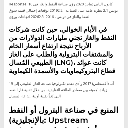
Response. 16 كانون الثاني (يناير) 2020 رؤى صناعة النفط والغاز في
تونس 2.1 نظرة عامة على الصناعة ، 20192.2 توقعات إجمالي قيمة سوق
النفط والغاز في تونس ، 2016- 20262.3 اتجاهات ورؤى
في الأيام الخوالي، حين كانت شركات
النفط والغاز تجني مليارات الدولارات من
الأرباح نتيجة ارتفاع أسعار الخام
والمشتقات البترولية والطلب على الغاز
الطبيعي المُسال (LNG)، كانت عوائد
قطاع البتروكيماويات والأسمدة الكيماوية
19 آب (أغسطس) 2017 وأدى تقدم تكنولوجيا صناعة الغاز الطبيعي إلى
زيادة أهميته بين مصادر الطاقة التقليدية، من خلال تقنية غاز النفط
المسال (LPG)، التي تُعَدُّ تقنية أولية
المنبع في صناعة البترول أو النفط
(بالإنجليزية: Upstream