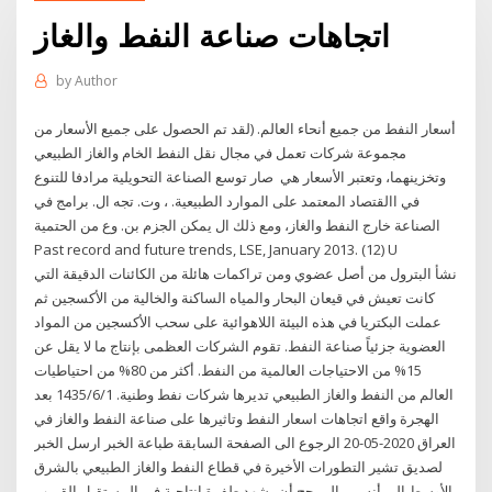
اتجاهات صناعة النفط والغاز
by
Author
أسعار النفط من جميع أنحاء العالم. (لقد تم الحصول على جميع الأسعار من
مجموعة شركات تعمل في مجال نقل النفط الخام والغاز الطبيعي
وتخزينهما، وتعتبر الأسعار هي صار توسع الصناعة التحويلية مرادفا للتنوع
في االقتصاد المعتمد على الموارد الطبيعية. ، وت. تجه ال. برامج في
الصناعة خارج النفط والغاز، ومع ذلك ال يمكن الجزم بن. وع من الحتمية
Past record and future trends, LSE, January 2013. (12) U
نشأ البترول من أصل عضوي ومن تراكمات هائلة من الكائنات الدقيقة التي
كانت تعيش في قيعان البحار والمياه الساكنة والخالية من الأكسجين ثم
عملت البكتريا في هذه البيئة اللاهوائية على سحب الأكسجين من المواد
العضوية جزئياً صناعة النفط. تقوم الشركات العظمى بإنتاج ما لا يقل عن
15% من الاحتياجات العالمية من النفط. أكثر من 80% من احتياطيات
العالم من النفط والغاز الطبيعي تديرها شركات نفط وطنية. 1‏‏/6‏‏/1435 بعد
الهجرة واقع اتجاهات اسعار النفط وتاثيرها على صناعة النفط والغاز في
العراق 2020-05-20 الرجوع الى الصفحة السابقة طباعة الخبر ارسل الخبر
لصديق تشير التطورات الأخيرة في قطاع النفط والغاز الطبيعي بالشرق
الأوسط إلى أنه من المرجح أن يشهد طفرة إنتاجية في المستقبل القريب