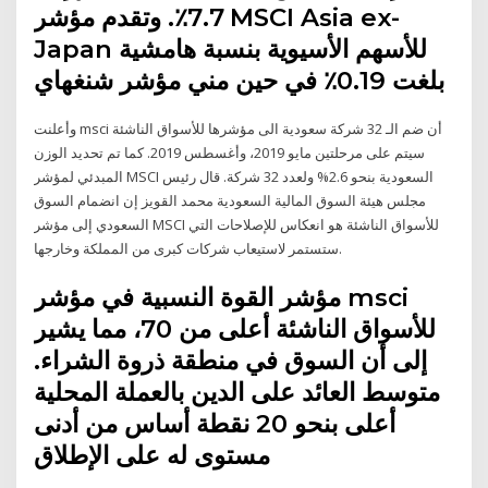
7.7٪. وتقدم مؤشر MSCI Asia ex-
Japan للأسهم الأسيوية بنسبة هامشية
بلغت 0.19٪ في حين مني مؤشر شنغهاي
وأعلنت msci أن ضم الـ 32 شركة سعودية الى مؤشرها للأسواق الناشئة
سيتم على مرحلتين مايو 2019، وأغسطس 2019. كما تم تحديد الوزن
المبدئي لمؤشر MSCI السعودية بنحو 2.6% ولعدد 32 شركة. قال رئيس
مجلس هيئة السوق المالية السعودية محمد القويز إن انضمام السوق
السعودي إلى مؤشر MSCI للأسواق الناشئة هو انعكاس للإصلاحات التي
ستستمر لاستيعاب شركات كبرى من المملكة وخارجها.
مؤشر القوة النسبية في مؤشر msci
للأسواق الناشئة أعلى من 70، مما يشير
إلى أن السوق في منطقة ذروة الشراء.
متوسط العائد على الدين بالعملة المحلية
أعلى بنحو 20 نقطة أساس من أدنى
مستوى له على الإطلاق