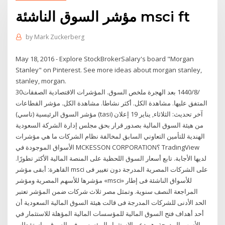
مؤشر السوق الناشئة msci ft
by
Mark Zuckerberg
May 18, 2016 - Explore StockBrokerSalary's board "Morgan
Stanley" on Pinterest. See more ideas about morgan stanley,
stanley, morgan.
30‏‏/8‏‏/1440 بعد الهجرة ملخص السوق. المؤشرات الاقتصادية الصفقات
المتفق عليها. مشاهدة الكل. أكثر نشاطا. مشاهدة الكل. مؤشر القطاعات
مؤشر السوق الرئيسية (تاسي) (tasi) آخر تحديث: الثلاثاء, يناير 19 إعلان
من هيئة السوق المالية بصدور قرار بحق مجلس إدارة الشركة السعودية
الهندية للتأمين التعاوني السابق لمخالفة نظام الشركات ما هي مؤشرات
الأسواق الموجودة في ‎MCKESSON CORPORATION‎؟ TradingView
لديها الأجابة. تابع أسعار السوق اللحظية على المنصة المالية الأكثر تطورًا.
القاهرة: أبقى مؤشر msci على الشركات المصرية المدرجة دون تغيير فى
مؤشرها للأسهم المصرية ومؤشر «msci» للأسواق الناشئة فى إطار
المراجعة النصف سنوية. وتمثل مصر ثلاث شركات ضمن المؤشر تعتبر
الحد الأدنى للشركات المدرجة فى قالت هيئة السوق المالية السعودية أن
أحد أهداف فتح السوق المالية للمؤسسات المالية المؤهلة للاستثمار في
الأسهم المدرجة، هو دعم الاستثمار المؤسسي في السوق، واستقطاب