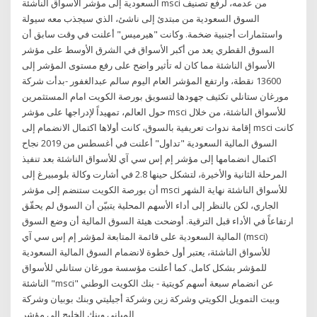
السعودية إلى مؤشر الأسواق الناشئة msci من عدمه، لرفع تصنيف
السوق السعودية من مبتدئ إلى ناشئ، الذي سيجذب معه سيولة
واستثمارات أجنبية ضخمة. وكانت "هيرميس" أعلنت في وقت سابق أن
السوق القطري يعد من أكبر الأسواق في الشرق الأوسط على مؤشر
الأسواق الناشئة مما كان له تأثير واضح على رفع مستوى المؤشر إلى
13600 نقطة، وارتفع المؤشر العام اليوم سالم عبدالغفور -بدأت شركة
مورغان ستانلي تكثيف جهودها لتسويق بورصة الكويت امام المستثمرين
حول العالم، تمهيداً لإدراجها على مؤشر msci للأسواق الناشئة، من خلال
إقامة ندوات تعريفية بالسوق، كانت أولاها اكتمال الانضمام إلى msci كانت
السوق المالية السعودية "تداول" أعلنت في أغسطس من 2019 نجاح
اكتمال انضمامها إلى مؤشر إم إس سي آي للأسواق الناشئة بعد تنفيذ
المرحلة الثانية والأخيرة، لتشكل حينها 2.8 في أشارت وكالة بلومبيرغ إلى
أن بورصة الكويت ستنضم إلى مؤشر msci للأسواق الناشئة نهاية الشهر
الجاري، لكن بالنظر إلى أداء الأسهم المحلية يتبيّن أن السوق لم يحقّق
ارتفاعاً في الأداء قبل الترقية. أوضحت هيئة السوق المالية أن وضع السوق
المالية السعودية على قائمة المتابعة لمؤشر إم إس سي آي (msci)
للأسواق الناشئة، يعتبر أول خطوة لانضمام السوق المالية السعودية
للمؤشر بشكل كامل. كما أعلنت مؤسسة مورغان ستانلي للأسواق
الناشئة "msci" عن انضمام سبعة أسهم كويتية - بنك الكويت الوطني
وبيت التمويل الكويتي وشركة زين وشركة أجيليتي وبنك بوبيان وشركة
المباني وبنك الخليج إلى مؤشر