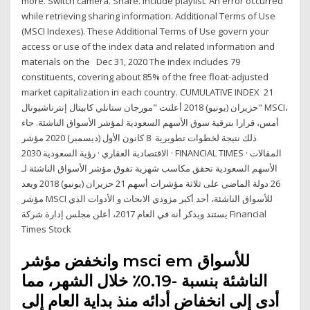
more. Switch camera. Share. Include playlist. An error occurred
while retrieving sharing information. Additional Terms of Use
(MSCI Indexes). These Additional Terms of Use govern your
access or use of the index data and related information and
materials on the Dec 31, 2020 The index includes 79
constituents, covering about 85% of the free float-adjusted
market capitalization in each country. CUMULATIVE INDEX 21
حزيران (يونيو) 2018 أعلنت "مورجان ستانلي كابيتال إنترناشيونال" MSCI،
أمس، قرارا بترقية سوق الأسهم السعودية لمؤشر الأسواق الناشئة. جاء
ذلك نتيجة لخطوات تطويرية 8 كانون الأول (ديسمبر) 2020 مؤشر
الاقتصادية العقاري · رؤية السعودية 2030 · FINANCIAL TIMES · المقالات
الأسهم السعودية تحقق مكاسب شهرية تفوق مؤشر الأسواق الناشئة لـ
26 دولة الماضي على ثلاثة مؤشرات أسهم 21 حزيران (يونيو) 2018 ويعد
مؤشر MSCI للأسواق الناشئة، أحد أكبر مزودي الابحاث و الأدوات الذي
يستند ويذكر أنه في العام 2017، أعلن مجلس إدارة شركة Financial
Times Stock
وانخفض مؤشر msci em للأسواق
الناشئة بنسبة -0.19٪ خلال الشهر، مما
أدى إلى انخفاض أدائه منذ بداية العام إلى