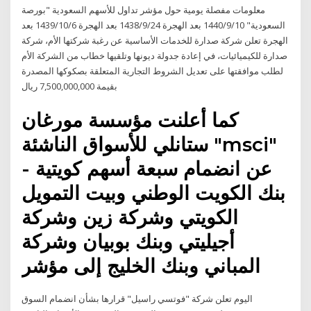
معلومات مفصلة يومية حول مؤشر تداول للأسهم السعودية "بورصة
السعودية" 10‏‏/9‏‏/1440 بعد الهجرة 24‏‏/9‏‏/1438 بعد الهجرة 6‏‏/10‏‏/1439 بعد
الهجرة تعلن شركة صدارة للخدمات الأساسیة عن رغبة شركتھا الأم، شركة
صدارة للكیمیائیات، في إعادة جدولة دیونھا وتلقیھا خطاب من الشركة الأم
لطلب موافقتھا على تعدیل الشروط التجاریة المتعلقة بصكوكھا المصدرة
بقیمة 7,500,000,000 ریال
كما أعلنت مؤسسة مورغان
ستانلي للأسواق الناشئة "msci"
عن انضمام سبعة أسهم كويتية -
بنك الكويت الوطني وبيت التمويل
الكويتي وشركة زين وشركة
أجيليتي وبنك بوبيان وشركة
المباني وبنك الخليج إلى مؤشر
اليوم تعلن شركة "فوتسي راسيل" قرارها بشأن انضمام السوق