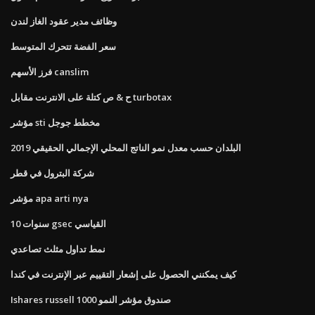
وظائف مدير عقود الغاز لندن
سعر الفضة تتحرك المتوسط
فرز الأسهم canslim
ح & ص كتلة على الانترنت مقابل turbotax
مؤشر sti مخطط جوجل
البلدان حسب معدل نمو الناتج المحلي الإجمالي الحقيقي 2019
شركة البترول في قطر
مؤشر apa arti nya
10 سنوات gsec القياسي
نمط تداول مثلث تصاعدي
كيف يمكنني الحصول على إشعار التقييم عبر الإنترنت في كندا
Ishares russell 1000 صندوق مؤشر النمو