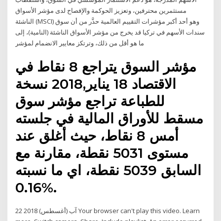
مستثمرين محترفين، وتعزيز الحوكمة والإفصاح لدى مؤشر الأسواق
الناشئة (MSCI) وهو أحد أكبر مؤشرات التقييم العالمية حذَّر من أن سوق
سندات الأسهم في تركيا قد يخرج من مؤشر الأسواق الناشئة (النامية)، إلى
ما هو أقل من ذلك، وترتكز معايير الانضمام لمؤشر
مؤشر السوق يتراجع 8 نقاط في
الاقتصاد 18 يناير,2018 نسخة
للطباعة تراجع مؤشر سوق
مسقط للأوراق المالية في جلسته
أمس 8 نقاط، حيث أغلق عند
مستوى 5031 نقطة، مقارنة مع
السابق 5039 نقطة، اي ما نسبته
0.16%.
22 آب (أغسطس) 2018 Your browser can't play this video. Learn