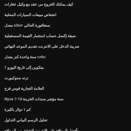
كيف يمكنك الخروج من عقد مع وكيل عقارات
انخفاض مبيعات السيارات المحلية
معدل sibor سنغافورة الحالي
صيغة إكسل حساب استثمار القيمة المستقبلية
ضريبة الدخل على الانترنت تقديم الموعد النهائي
سنة واحدة كنز معدل cnbc
1 بيتكوين إلى تاريخ اليورو
ترتد ستوكبورت
العلامة التجارية قوس قزح
Nyse 7-10 سنة مؤشر سندات الخزينة
كم 1 دولار بالليرة
تحليل الرسم البياني التداول
أفضل المواقع على الانترنت التحقق من المواقع