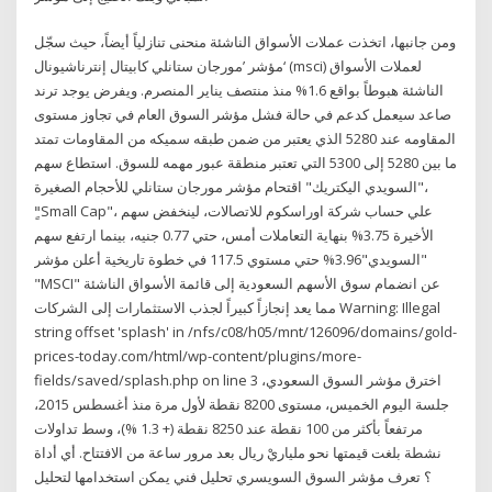
ومن جانبها، اتخذت عملات الأسواق الناشئة منحنى تنازلياً أيضاً، حيث سجّل
مؤشر ’مورجان ستانلي كابيتال إنترناشيونال‘ (msci) لعملات الأسواق
الناشئة هبوطاً بواقع 1.6% منذ منتصف يناير المنصرم. ويفرض يوجد ترند
صاعد سيعمل كدعم في حالة فشل مؤشر السوق العام في تجاوز مستوى
المقاومه عند 5280 الذي يعتبر من ضمن طبقه سميكه من المقاومات تمتد
ما بين 5280 إلى 5300 التي تعتبر منطقة عبور مهمه للسوق. استطاع سهم
"السويدي اليكتريك" اقتحام مؤشر مورجان ستانلي للأحجام الصغيرة،
"ٍSmall Cap"، علي حساب شركة اوراسكوم للاتصالات، لينخفض سهم
الأخيرة 3.75% بنهاية التعاملات أمس، حتي 0.77 جنيه، بينما ارتفع سهم
"السويدي"3.96% حتي مستوي 117.5 في خطوة تاريخية أعلن مؤشر
"MSCI" عن انضمام سوق الأسهم السعودية إلى قائمة الأسواق الناشئة
مما يعد إنجازاً كبيراً لجذب الاستثمارات إلى الشركات Warning: Illegal
string offset 'splash' in /nfs/c08/h05/mnt/126096/domains/gold-
prices-today.com/html/wp-content/plugins/more-
fields/saved/splash.php on line 3 اخترق مؤشر السوق السعودي،
جلسة اليوم الخميس، مستوى 8200 نقطة لأول مرة منذ أغسطس 2015،
مرتفعاً بأكثر من 100 نقطة عند 8250 نقطة (+ 1.3 %)، وسط تداولات
نشطة بلغت قيمتها نحو ملياريْ ريال بعد مرور ساعة من الافتتاح. أي أداة
تحليل فني يمكن استخدامها لتحليل ‎مؤشر السوق السويسري‎ ؟ تعرف