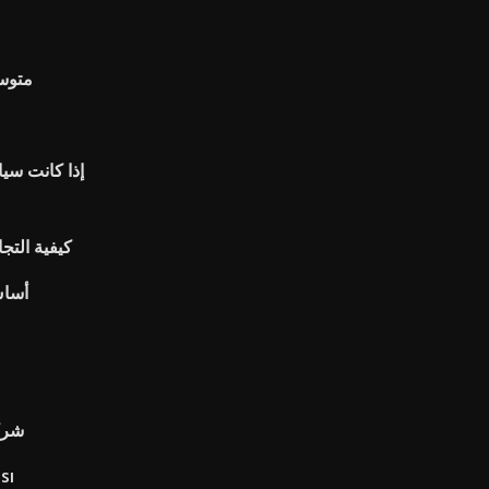
متوسط
إذا كانت سيا
كيفية التج
أساس
شرك
sı