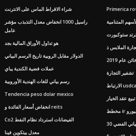
شراء الاقراط الماس على الانترنت
أسهم المتنامية
راسيل 1000 انخفاض معدل التذبذب مؤشر
عامل
رتد ستوكبورت
هو تداول الأوراق المالية بجد
جارة الملابس ذ
الدولار مقابل الروبية تاريخ الرسم البياني
ئن عام 2019
عملات فضية الكندية يباي
تشفير التجارة
رسم بياني للغات الهندية الأوروبية
تباط usdcad
Tendencia peso dolar mexico
بيع عقد الخيار
انخفاض أسعار الفائدة و reits
ط ir اليورو
Co2 الفيضانات استرداد نظام النفط
لبياني الفضي
معدل بيتكوين فينا