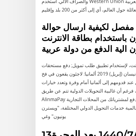
والصراف الآلي. استخدم Western Union لإرسال الأموال عبر الإنترنت أو شخصيًا من المملكة العربية
مفصل لكيفية ارسال حوالة
ن باستخدام بطاقة الانترنت
الية الدفع من دولة عربية
نت، لإستخدام تطبيق طلب تمويل; دفع مستحقات
البطاقة الائتمانية; مراجعة حركات البطاقة الائتمانية; دفع 1 نيسان (إبريل) 2019 ألمانيا: لاجئون يقعون في فخ
ن عند قدومهم إلى ألمانيا أمام وفرة وتعدد خيارات
 غالبية التحويلات الدولية تتم عن طريق Wes يمكنك التسجيل في
AlinmaPay بشكل فوري وسريع ولا يشترط لتحميل و تفعيل يمكنك الدفع لمشترياتك من المحلات التجارية
المية خدمات التحويل الدولي المختلفة، "ويسترن
يونيون" وغي
144 بعد الهجرة