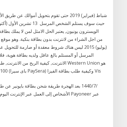
الويسترون يونيون, يعتبر الحل الامثل لمن لا يملك بطاقة
(يوليو) 2015 ليس هناك شروط معقدة أو صارمة للتحو
الانترنت, كيفية الربح من الانترنت, طرق الربح
100$ وبعد إستلام ال10 شرح شامل للبنك الإلكترونى (باى سيرا PaySera) وكيفية طلب بطاقة الفيزا Vis
الأشخاص إلى العمل عبر الإنترنت اليوم ، سن