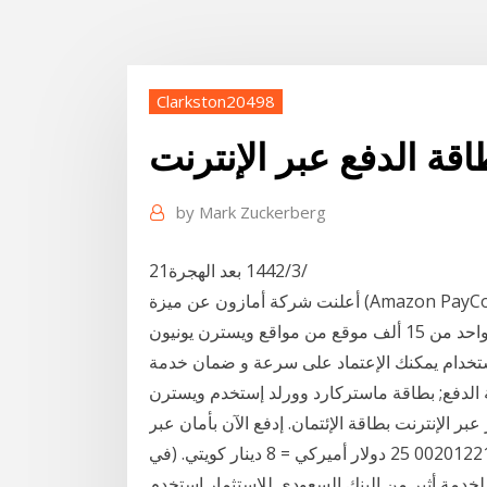
Clarkston20498
قة الدفع عبر الإنترنت
by
Mark Zuckerberg
21‏‏/3‏‏/1442 بعد الهجرة
أعلنت شركة أمازون عن ميزة (Amazon PayCode)، والتي تتيح للمتسوقين شراء شيء ما عبر الإنترنت
والدفع نقدًا في واحد من 15 ألف موقع من مواقع ويسترن يونيون (Western Union). وتراهن عملاقة
ستخدام يمكنك الإعتماد على سرعة و ضمان خدمة
الدفع; بطاقة ماستركارد وورلد إستخدم ويسترن
ترنت بطاقة الإئتمان. إدفع الآن بأمان عبر Credit Card. ترسل
فاتورة الحوالة عبر الواتس أب إلى الرقم التالي: 00201221481731⁩ 25 دولار أميركي = 8 دينار كويتي. (في
لخدمة أثير من البنك السعودي للاستثمار استخدم