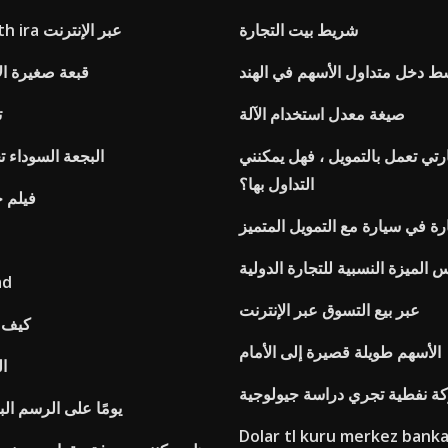
شريط بيت التجارة
Primerica roth ira عبر الإنترنت
 ​​دخل متداول الأسهم في الهند
قبعة صغيرة ال
صيغة معدل استخدام الآلة
ت
رتي تعمل بالتمويل ، فهل يمكنني
البجعة السوداء ت
التداول بها؟
فيلم خا
ارة في سيارة مع التمويل المتميز
 الميزة النسبية للتجارة الدولية
الار
عبر بيع التسوق عبر الإنترنت
كيف ت
الأسهم طويلة قصيرة إلى الأمام
مخط
ة نفطية تجري دراسة جيولوجية
30 يومًا على الرسم ا
Dolar tl kuru merkez banka