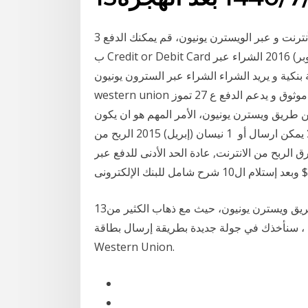
3 شباط (فبراير) 2019 حتى تقوم بتحويل أموالك عن طريق الأنترنت و عبر الويسترن يونيون، قم يمكنك الدفع
ب Credit or Debit Card حيث سوف يستلم الشخص المرسل 13 تشرين الأول (أكتوبر) 2016 الشراء عبر
 بنكية و يريد الشراء الشراء عبر السترون يونيون
western union من اجل الشراء من لانترنت بدون بطاقة بنكية. وهو موقع موثوق و يدعم الدفع ع 27 تموز
يل عن طريق ويسترن يونيون، الأمر المهم هو ان يكون
المرسل أو المستلم بالغ عاقل ولديه بطاقة هوية، فلا يمكن ارسال أو 1 نيسان (إبريل) 2015 الربح من
 من الانترنت, عادة الحد الأدنى للدفع عبر Western Union هو
13‏‏/7‏‏/1440 بعد الهجرة طريقة شحن بطاقة بايونير عن طريق ويسترن يونيون، حيث مع ذهاب الكثير من
أخذك في جولة جديدة بطريقة إرسال بطاقة Payoneer عبر
Western Union.