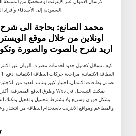
السعودية إلى الأصدقاء وأفراد العائلة حول العالم، أي إلى أكثر من 200 بلد وإقليم.
محمد الصانع: بحاجة الى شرح 
اونلاين من خلال موقع الويستر
اريد شرح بالصوت والصورة وتكون 
كيف تسجّل كعميل جديد لخدمات مصرف الريان عبر الانتر
نصابي بطاقات الائتمان. احتيار كبير ينتاب العديد من اللاجئي
وطرق الدفع المصرفية. أكثر، فرغم أن
والمطاعم ومواقع الانترنت باستخدام البطاقة من انتشار وع
13‏‏/7‏‏/0