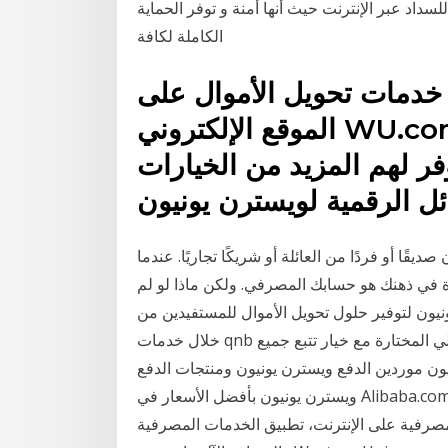
لسداد عبر الإنترنت حيث أنها أمنة و توفر الحماية
الكاملة لكافة
خدمات تحويل الأموال على
الموقع الإلكتروني WU.com لعملائها في الكويت بالتعاون
ر لهم المزيد من الخيارات
ئل الرقمية لويسترن يونيون
ا أو فردًا من العائلة أو شريكًا تجاريًا. عندما
ادة في ذهنك هو حسابك المصرفي. ولكن ماذا لو لم
نيون لتوفير حلول تحويل الأموال للمستفيدين من
خلال خدمات qnb المصرفية عبر الإنترنت والجوال وأجهزة الصراف الآلي المختارة مع خيار تتبع جميع
ون موردين الدفع ويسترن يونيون ومنتجات الدفع
ويسترن يونيون بأفضل الأسعار في Alibaba.com يقدم بنك الإمارات دبي الوطني خدمة تحويل الأموال من
مصرفية على الإنترنت، تطبيق الخدمات المصرفية