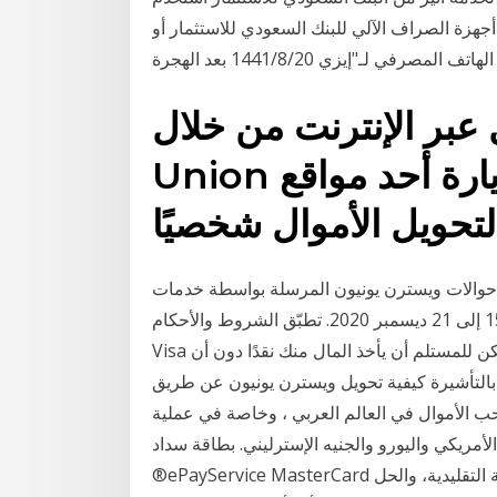
جهزة الصراف الآلي للبنك السعودي للاستثمار أو
الهاتف المصرفي لـ"إيزي 20‏‏/8‏‏/1441 بعد الهجرة
ر الإنترنت من خلال Western
Union في الكويت أو تفضّل بزيارة أحد مواقع
ترن يونيون المرسلة بواسطة خدمات qnb المصرفية عبر الإنترنت والجوال.
العرض ساري من 15 إلى 21 ديسمبر 2020. تطبّق الشروط والأحكام. Dec 19, 2020 · لديك بطاقة خصم مثل
Visa أو بطاقة ائتمان ؛ لسحب الأموال منهم عبر الإنترنت. يمكن للمستلم أن يأخذ المال منك نقدًا دون أن
بالتأشيرة كيفية تحويل ويسترن يونيون عن طريق
وسحب الأموال في العالم العربي ، وخاصة في عملية
أمريكي واليورو والجنيه الإسترليني. بطاقة سداد
®ePayService MasterCard الافتراضية هى البديل الإلكترونى للبطاقات البلاستيكية التقليدية، والحل