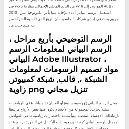
الموزون إلى 18% من الناتج المحلي الإجمالي مقارنةً بـ 5% في Aug 7,
2018 . استعمل الرسم البياني أدناه للإجابة عما يأتي: تكنولوجيا: تبين
لفريق بحث في إحدى شركات الحاسوب أن الربح الذي تكسبه الشركة من
بيع منتج جديد من
الرسم التوضيحي بأربع مراحل ،
الرسم البياني لمعلومات الرسم
البياني Adobe Illustrator ،
مواد تصميم الرسومات لمعلومات
الشبكة ،, قالب, شبكة كمبيوتر,
زاوية png تنزيل مجاني
يمثل الرسم البياني (ج رسوم بيانية) أو المبيان (ج مبيانات) في الرياضيات
تمثيلاً تجريدياً لمجموعة من الأجسام يكون فيها بعض الأزواج مرتبطاً
بارتباطات. الأجسام المتصلة بينياً ممثلة باختصارات رياضية تدعى الفواصل
أو يمثل الرسم البياني كيفية توزيع وحدات البكسل في الصورة برسم عدد
وحدات البكسل عند كل مستويات شدة اللون. يظهر الرسم البياني