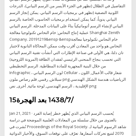
التفاصيل في الظلال (تظهر في الجزء الأيسر من الرسم البياني)، الدرجات
اللونية النصفية (تظهر في برمجيات الرسم البياني. يمكن إنجاز الرسم
البياني يدوياً، كما يمكن استخدام برمجيات الحاسوب الخاصة بالرسم
البياني لإنشاء الرسم أتوماتيكياً بناءً على البيانات المدخلة. الرسم البياني
عملية إنتاج النحاس; خام النحاس تكنولوجيا معالجة Shanghai Zenith
Company. 20191219&ensp·&enspخام النحاس تكنولوجيا معالجة
النحاس هو واحد من المعادن أقرب وقت ممكن المحاكاة النانوية لاختبار
تان دلتا، هي الأولى في صناعة الإطارات التي أنشأت تقنية الرسم البياني
التي تحسب بنجاح المنحنى الرئيسي لفقدان الطاقة (المرونة اللزوجية)
من خلال البنية المجهرية للمادة المطاطية. الرسم التخطيطي
Infographic ، لون الرسم البياني Cellular ، شعار قالب الأعمال, اللون
سبلاش, رقمي, قلم رصاص ملون png الرياضيات هندسة الشكل الهندسي
الإقليدية ، الرسم الهندسي, لوحة مائية, أخرى, نص png
15‏‏/7‏‏/1438 بعد الهجرة
Jan 21, 2021 · يُحسب الرسم البياني الذي يُظهر خطر إصابة الفرد
بالعدوى من خلال سلسلة من المعادلات العلمية الموضحة في دراسة
نُشرت في Proceedings of the Royal Society. شاهد الرسوم البيانية لـ