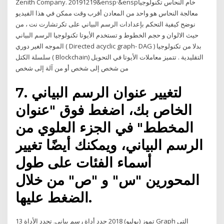
Zenith Company. 20191219&ensp·&enspخام النحاس تكنولوجيا
معالجة النحاس هو واحد من المعادن أقرب وقت ممكن في هذا الفيديو
نوضح كيفية التحكم بإعدادات الرسم البياني على تكرتشارت نت ، من
حيث الالوان و حجم الخطوط و تستخدم الأيوتا تكنولوجيا الرسم البياني
الموجه الغير دوري ( Directed acyclic graph- DAG ) بدلا من تكنولوجيا
سلسلة الكتل ( Blockchain) التقليدية . تتميز معاملات الأيوتا في التحويل
من شخص إلى شخص أو من آلة إلى شخص
7. لتغيير عنوان الرسم البياني
الخاص بك، اضغط فوق "عنوان
المخطط" في الجزء العلوي من
الرسم البياني، ويمكنك أيضًا تغيير
أسماء الفئات على طول
المحورين "س" و "ص" من خلال
الضغط عليها.
13 تموز (يوليو) 2018 حدد أداة رسم بياني. تحدد الأداة Graph التي