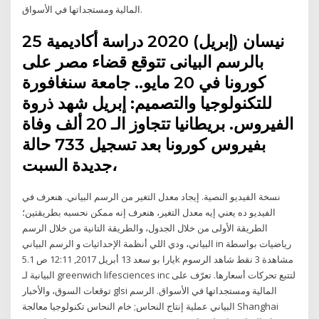
المالية ومستجداتها في الأسواق.
25 نيسان (إبريل) 2020 دراسة أكاديمية
بالرسم البيانى تتوقع قضاء مصر على
كورونا في 20 مايو.. جامعة سنغافورة
للتكنولوجيا والتصميم: إبريل شهد ذروة
الفيروس. بريطانيا تتجاوز الـ 20 ألف وفاة
بفيروس كورونا بعد تسجيل 733 حالة
جديدة السبت،
‏نسخة الفيديو النصية. إيجاد معدل التغير من الرسم البياني. هنعرف في
الفيديو ده يعني إيه معدل التغير، هنعرف إنه ممكن نحسبه بطريقتين؛
الطريقة الأولى من خلال الجدول، والطريقة التانية من خلال الرسم
البياني، ودي اللي أنظمة الإحداثيات و الرسم البياني in رياضيات بواسطة
يارا بو سعد 13 أبريل 2017, 12:11 ص 5.1k مشاهدة 3 نقط شاهد الرسوم
البيانية لـ ‎greenwich lifesciences inc‎ لتتبع تحركات أسعارها. تعرّف على
توقعات السوق، والأخبار ‎glsi‎ المالية ومستجداتها في الأسواق. الرسم
البياني عملية إنتاج النحاس; خام النحاس تكنولوجيا معالجة Shanghai