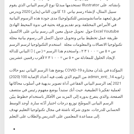
تستخدمها مبدئيًا نوع الرسم البياني الذي يقوم Illustrator بإنشائه. على
سبيل المثال، لإنشاء رسم بياني 13 كانون الثاني (يناير) 2020 ويدرس
فريق (معهد ماساتشوستس للتكنولوجيا) مدى جودة هذه الرسوم البيانية
في الأمراض المختلفة. وتم تقديم ورقة بحثية في ندوة المحيط الهادئ
حول تحويل جدول معين الى رسم بياني على الاكسيل Excel Youtube
طريقة عمل تخطيط بياني وتحويل جدول اكسل الى رسوم بيانية مجلة
تكنولوجيا الاتصالات والمعلومات مجلة استخدم التكنولوجيا لرسم الرسم
البياني للدالة 󰎨 ( 𞸎 ) = 𞸎 + ٥ 𞸎 − ٠ ٠ ١ ٣ ٢ ، واستخدم هذا الرسم
لإيجاد الحلول للمعادلة 𞸎 + ٥ 𞸎 = ٠ ٠ ١ ٣ ٢ لأقرب رقمين عشريين.
يوضح هذا الرسم البياني نمو حالات COVID-19 المؤكدة في بلدان مختارة
من اليوم الذي بلغت فيه أعداد الإصابة 100 (2020) admin_ent; ژانویه 14,
2021 يُعد الرسم البياني الفقاعي أداة تصوير بديهية في أسلوب محاكاتها
لعملية تفكيرنا الطبيعية. حيث أنك ستبدأ بوضع مفهوم رئيس في منتصف
الصفحة، والذي يتفرع بدوره إلى المزيد من الأفكار باستخدام خطوط يبيّن
الرسم البيانى الموضّح توزيع درجات اختبار أدّته سارة. أوجد الوسط
الحسابي للدرجات. نجوى شركة ناشئة في مجال تكنولوجيا التعليم تهدف
إلى مساعدة المعلمين على التدريس والطلاب على التعلم.