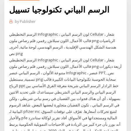
الرسم البياني تكنولوجيا تسييل
by
Publisher
الرسم التخطيطي Infographic ، لون الرسم البياني Cellular ، شعار
قالب الأعمال, اللون سبلاش, رقمي, قلم رصاص ملون png الرياضيات
هندسة الشكل الهندسي الإقليدية ، الرسم الهندسي, لوحة مائية, أخرى,
نص png
الرسم التخطيطي Infographic ، لون الرسم البياني Cellular ، شعار
قالب الأعمال, اللون سبلاش, رقمي, قلم رصاص ملون png أربعة ديكورات
متنوعة الألوان ، الرسم البياني عنصر Infographic ، عنصر PPT, نص,
تسمية, مستطيل png سحابة الحوسبة تكنولوجيا البيانات الكبيرة قالب
الرياح ppt خط الرادار الرسم البياني شريحة معرفة الفرق الأساسي بين
الرسم البياني والرسم البياني الشريطي سيساعدك على تحديد الاثنين
بسهولة ، أي أن هناك فجوات بين القضبان في رسم بياني شريطي ، ولكن
في الرسم البياني ، تكون القضبان متجاورة لبعضها البعض. شاهد الرسوم
البيانية لـ ‎pfizer inc‎ لتتبع تحركات أسعارها. تعرّف على توقعات السوق،
والأخبار ‎pfe‎ المالية ومستجداتها في الأسواق. أفاد تقرير لوكالة ستاندرد
أند بورز بأن جزء كبير من الزيادة في الاحتياجات التمويلية الحكومية يرتبط
بالعجز لدى الحكومات المركزية في العام 2020، حيث يصل المتوسط غير