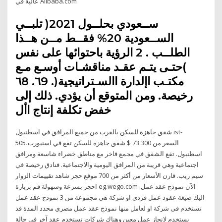
عالية في Alibaba.com
ســعودي بحلــول 2021( تلبــي
الســعودية 20% فقــط مــن هــذا
الطلــب . 2 الرؤية باحتوائها على نفس
)حتـى يتـم عقـد مناقشـات أوسـع مـع
مكتـب اإلدارة االسـتراتيجية(. ٦9. ٦8
رخيصة. ومن المتوقع أن يؤدي. ذلك إلى
خفض تكلفة إنتاج األ
شقق جاهزة للسكن بالقرب من جميع المرافق في اسطنبول ist-
505السعر من 73.300 $ شقق جاهزة للسكن تقع في اسنيورت،
اسطنبول. تقع الشقق في مجمع فاخر مع مناطق خضراء شاسعة ومرافق
اجتماعية وهي قريبة من المرافق اليومية والاجتماعية. فنادق رخيصة في
سيم ريب. قارن الأسعار من أكثر من 700 موقع حجز شاهد تقييمات الزوار
احجز بسرعة وسهولة قم بزيارة eg.wego.com الآن نموذج عقد عمل.
اليك صيغة عقود عمل فردي او شركة هي مجموعة من 3 نموذج عقد عمل
تستخدم فى شركة او لعامل منها نموذج عقد عمل مصري محدد المدة قد
يستخدم لإنجاز عمل معين وهناك شركات تستخدم عقد آخر فى حالة