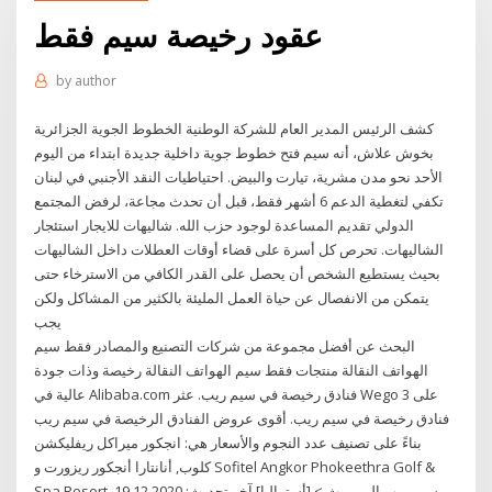
عقود رخيصة سيم فقط
by
author
كشف الرئيس المدير العام للشركة الوطنية الخطوط الجوية الجزائرية
بخوش علاش، أنه سيم فتح خطوط جوية داخلية جديدة ابتداء من اليوم
الأحد نحو مدن مشرية، تيارت والبيض. احتياطيات النقد الأجنبي في لبنان
تكفي لتغطية الدعم 6 أشهر فقط، قبل أن تحدث مجاعة، لرفض المجتمع
الدولي تقديم المساعدة لوجود حزب الله. شاليهات للايجار استئجار
الشاليهات. تحرص كل أسرة على قضاء أوقات العطلات داخل الشاليهات
بحيث يستطيع الشخص أن يحصل على القدر الكافي من الاسترخاء حتى
يتمكن من الانفصال عن حياة العمل المليئة بالكثير من المشاكل ولكن
يجب
البحث عن أفضل مجموعة من شركات التصنيع والمصادر فقط سيم
الهواتف النقالة منتجات فقط سيم الهواتف النقالة رخيصة وذات جودة
عالية في Alibaba.com فنادق رخيصة في سيم ريب. عثر Wego على 3
فنادق رخيصة في سيم ريب. أقوى عروض الفنادق الرخيصة في سيم ريب
بناءً على تصنيف عدد النجوم والأسعار هي: انجكور ميراكل ريفليكشن
كلوب, أنانتارا أنجكور ريزورت و Sofitel Angkor Phokeethra Golf &
Spa Resort. سيم ريب إلى بيرث > [أستراليا] آخر تحديث: 19.12.2020