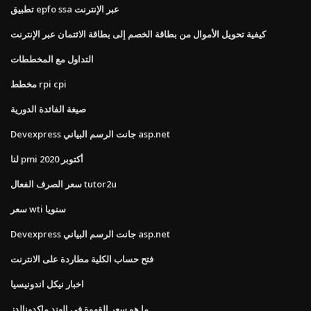
تطبيق epfo ssa عبر الإنترنت
كيفية تحويل الأموال من بطاقة الخصم إلى بطاقة الائتمان عبر الإنترنت
التداول مع المخططات
مخطط rpi cpi
صيغة الفائدة الدورية
Devexpress جانت الرسم البياني asp.net
لنا pmi أكتوبر 2020
سعر الصرف الفعال tutor2u
سعر wti سنويا
Devexpress جانت الرسم البياني asp.net
فتح حساب الكلية مطاردة على الانترنت
اخبار نيكل اندونيسيا
ما هو سعر القهوة في الهند ماكدونالدز