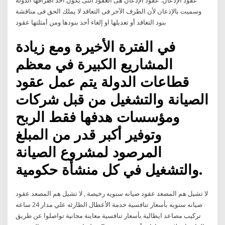
عقود الإذعان: عقود الإذعان هى العقود التى يكون أحد أطرافها الدولة
وسميت بالإذعان لأن الطرف الآخر فى التعاقد لا يملك الحق فى مناقشة
بنود التعاقد أو تعديلها او إلغاء أحد بنودها ومن أمثلتها عقود
في الفترة الأخيرة ومع زيادة
المشاريع الكبيرة في معظم
قطاعات الدولة يتم عمل عقود
الصيانة والتشغيل من قبل شركات
ومؤسسات هدفها فقط الربح
وتوفير أكبر قدر من المبلغ
المرصود لمشروع الصيانة
والتشغيل في كل منشأة حكومية.
لا تشيل هم المصعد عقود صيانه سنويه رخيصة , لا تشيل هم المصعد عقود
صيانه سنويه بأسعار تنافسية خدمة الأعطال الطارئه علي مدار 24 ساعه
تركيب مصاعد ايطالية بأسعار تنافسية معاينة مجانية تواصلوا عن طريق