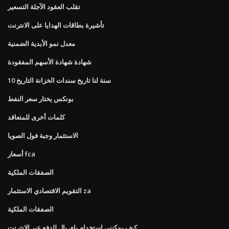
تقلب العقود الآجلة التسعير
تأشيرة بطاقات الهدايا على الانترنت
معدل نمو الأبدية الضمنية
شهادة شهادة الأسهم المفقودة
10 سنة لنا تاريخ سندات الخزانة التاريخ
بونكس يختار سعر النفط
كلمات أخرى للمتعاقد
الاستثمار وجبة فول الصويا
أسعار fca
الصفقات الملكية
التقويم الاقتصادي الاستثمار za
الصفقات الملكية
كيف يمكنني استخدام باي بال للدفع عبر الإنترنت