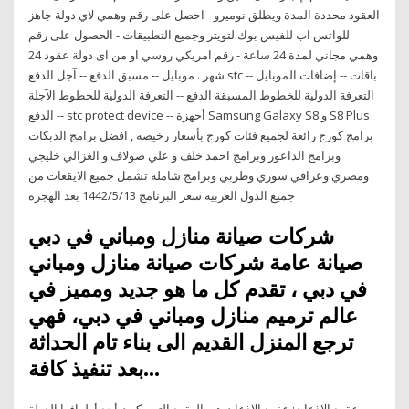
العقود محددة المدة ويطلق نوميرو - احصل على رقم وهمي لاي دولة جاهز
للواتس اب للفيس بوك لتويتر وجميع التطبيقات - الحصول على رقم
وهمي مجاني لمدة 24 ساعة - رقم امريكي روسي او من اى دولة عقود 24
شهر . موبايل -- مسبق الدفع -- آجل الدفع stc باقات -- إضافات الموبايل --
التعرفة الدولية للخطوط المسبقة الدفع -- التعرفة الدولية للخطوط الآجلة
الدفع -- stc protect device -- أجهزة Samsung Galaxy S8 و S8 Plus
برامج كورج رائعة لجميع فئات كورج بأسعار رخيصه , افضل برامج الدبكات
وبرامج الداعور وبرامج احمد خلف و علي صولاف و الغزالي خليجي
ومصري وعراقي سوري وطربي وبرامج شامله تشمل جميع الايقعات من
جميع الدول العربيه سعر البرنامج 13‏‏/5‏‏/1442 بعد الهجرة
شركات صيانة منازل ومباني في دبي
صيانة عامة شركات صيانة منازل ومباني
في دبي ، تقدم كل ما هو جديد ومميز في
عالم ترميم منازل ومباني في دبي، فهي
ترجع المنزل القديم الى بناء تام الحداثة
بعد تنفيذ كافة…