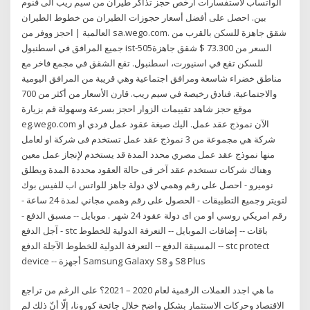
الواتساب لاستفسارات أرخص حجز تذاكر طيران من سيم ريب الى فنوم
بين. احصل على أفضل أسعار حجوزات الطيران من خطوط الطيران
العالمية | احجز ووفر من sa.wego.com. شقق جاهزة للسكن بالقرب من
جميع المرافق في اسطنبول ist-505السعر من 73.300 $ شقق جاهزة
للسكن تقع في اسنيورت، اسطنبول. تقع الشقق في مجمع فاخر مع
مناطق خضراء شاسعة ومرافق اجتماعية وهي قريبة من المرافق اليومية
والاجتماعية. فنادق رخيصة في سيم ريب. قارن الأسعار من أكثر من 700
موقع حجز شاهد تقييمات الزوار احجز بسرعة وسهولة قم بزيارة
eg.wego.com الآن نموذج عقد عمل. اليك صيغة عقود عمل فردي او
شركة هي مجموعة من 3 نموذج عقد عمل تستخدم فى شركة او لعامل
منها نموذج عقد عمل مصري محدد المدة قد يستخدم لإنجاز عمل معين
وهناك شركات تستخدم عقد آخر فى حالة العقود محددة المدة ويطلق
نوميرو - احصل على رقم وهمي لاي دولة جاهز للواتس اب للفيس بوك
لتويتر وجميع التطبيقات - الحصول على رقم وهمي مجاني لمدة 24 ساعة -
رقم امريكي روسي او من اى دولة عقود 24 شهر . موبايل -- مسبق الدفع -
- آجل الدفع stc باقات -- إضافات الموبايل -- التعرفة الدولية للخطوط
المسبقة الدفع -- التعرفة الدولية للخطوط الآجلة الدفع -- stc protect
device -- أجهزة Samsung Galaxy S8 و S8 Plus
ما هي اجدد العملات الرقمية لعام 2020 – 2021؟ على الرغم من تراجع
الاقتصاد وحركات الاستثمار بشكل واضح خلال جائحة كورونا، إلّا أنّ ذلك لم