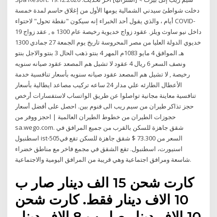
دخلت شواطئ سيدني الشمالية يومها الأول من إغلاق حاسم لمدة خمسة
أيام ، والذي يقول أحد الخبراء إنه سيكون "نقطة تحول" لاحتواء COVID-
19 داخل نيو ساوث ويلز. عقود زواج خديوية رخيصة عام 1300 ه , عقد زواج
خديوي الدولة العليا من مصر المحروسة تاريخ يوم الجمعة 27 جمادي 1300
هـ الموافق 4 مايو 1083م المهر 4 بنتو ذهب الحال 3 بنتو والاجل بنتو
ونصف السعر 6 ريال 4 عقود لا تشيل هم المصعد عقود صيانه سنويه
رخيصة , لا تشيل هم المصعد عقود صيانه سنويه بأسعار تنافسية خدمة
الأعطال الطارئه علي مدار 24 ساعه تركيب مصاعد ايطالية بأسعار
تنافسية معاينة مجانية تواصلوا عن طريق الواتساب لاستفسارات أرخص
حجز تذاكر طيران من سيم ريب الى فنوم بين. احصل على أفضل أسعار
حجوزات الطيران من خطوط الطيران العالمية | احجز ووفر من
sa.wego.com. شقق جاهزة للسكن بالقرب من جميع المرافق في
اسطنبول ist-505السعر من 73.300 $ شقق جاهزة للسكن تقع في
اسنيورت، اسطنبول. تقع الشقق في مجمع فاخر مع مناطق خضراء
شاسعة ومرافق اجتماعية وهي قريبة من المرافق اليومية والاجتماعية.
كارت شحن 15 الف دينار صار ب
10 الاف دينار فقط. كارت شحن
10 الاف دينار صار ب 8 الاف دينار