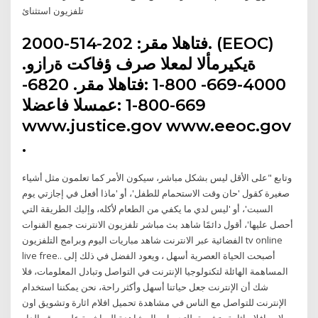
تلفزيون استثنائ
2000-514-202 :فتاهلا مقر. (EEOC)
ةيكيرمألا لمعلا صرف ؤفاكت ةرازو.
4000-669- 800-1 :فتاهلا مقر. 6820-
669-800-1 :عمسلا فاعضلا
www.justice.gov www.eeoc.gov
.
وتابع "على الأقل ليس بشكل مباشر، سيكون الأمر كما تعلمون مثل أشياء
صغيرة كقول 'حان وقت الاستحمام للطفل'، أو 'ماذا أفعل في إجازتي يوم
السبت'، أو 'ليس لدي ما يكفي من الطعام لأكله، وإليك الطريقة التي
أحصل عليها'، أقول دائمًا شاهد بث مباشر تلفزيون الانترنت جميع القنوات
الفضائية عبر الانترنت شاهد مباريات اليوم وبرامج التلفزيون tv online
live free.. أصبحت الحياة العصرية أسهل ، ويعود الفضل في ذلك إلى
المساهمة الهائلة لتكنولوجيا الإنترنت في التواصل وتبادل المعلومات، فلا
شك أن الإنترنت جعل حياتنا أسهل وأكثر راحة، نحن يمكننا استخدام
الإنترنت للتواصل مع الناس في مشاهدة تحميل افلام اثارة وتشويق اون
لاين افلام اثارة وتشويق للتحميل والمشاهدة المباشرة على موقع الدار