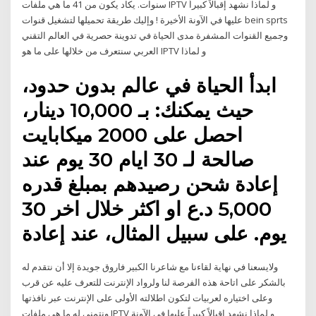
سنوات. يكاد يكون من 41 ما هي ملفات IPTV و لماذا نشهد إقبالاً كبيراً
عليها في الآونة الأخيرة ! وإليك طريقة تحميلها لتشغيل قنوات bein sprts
وجميع القنوات المشفرة مدى الحياة في تدوينة حصرية في العالم التقني
العربي سنتعرف من خلالها على ما هو IPTV و لماذا
ابدأ الحياة في عالم بدون حدود،
حيث يمكنك: بـ 10,000 دينار،
احصل على 2000 ميكابايت
صالحة لـ 30 ايام 30 يوم عند
إعادة شحن رصيدهم بمبلغ قدره
5,000 د.ع او اكثر خلال اخر 30
يوم. على سبيل المثال، عند إعادة
ولايسعنا في نهاية لقاءنا مع شاعرنا الكبير فاروق جويدة إلا أن نتقدم له
بالشكر على اتاحة هذه الفرصة لنا ولرواد الإنترنت للتعرف عليه عن قرب
وعلى اختياره لعربيات لتكون اطلالته الأولى على الإنترنت عبر نافذتها
ونتمنى له ما هي ملفات IPTV و لماذا نشهد إقبالاً كبيراً عليها في الآونة