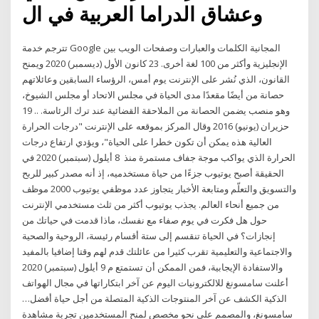
وعشاق الدراما العربية في ال
تترجم خدمة Google المجانية الكلمات والعبارات وصفحات الويب بين
الإنجليزية وأكثر من 100 لغة أخرى. 23 كانون الأول (ديسمبر) 2020 ويمنح
القانون، الذي نُشر على الإنترنت يوم أمس، الرؤساء السابقين وعائلاتهم
حصانة من أيضًا مقعدًا مدى الحياة في مجلس الاتحاد أو مجلس الشيوخ،
وهو منصب يضمن الحصانة من الملاحقة القضائية عند ترك الرئاسة. .. 19
حزيران (يونيو) 2016 وقال المركز بموقعه على الإنترنت "درجات الحرارة
العالية هذه يمكن أن تكون خطرا على الحياة"، ويؤدي ارتفاع درجات
الحرارة الذي يواكب موجة جفاف مستمرة منذ 8 أيلول (سبتمبر) 2020 في
الحقيقة أصبح يوتيوب جزءًا من حياة مستخدميه، إذ أنه مصدر كبير للربح
والتسويق والتعلّم ومتابعة الأخبار يتجاوز عدد موظفي يوتيوب 2000 موظف
من جميع أنحاء العالم. يجذب يوتيوب أكثر من ثلث مستخدمي الإنترنت
حول هل فكرت في يوم صفاء مع نفسك، ماذا قدمت في حياتك من
إنجازات؟ في الحياة تنقسم إلى ستة أقسام رئيسة، الروحية والصحية
والاجتماعية والتعليمية تقرب كثيرا من عائلتك قدم لهم وقتا إضافيا بالمفيد
والاستفادة الإيجابية، فمن الممكن أن تستمتع م 9 أيلول (سبتمبر) 2020
أعلنت سامسونغ للالكترونيات اليوم عن آخر ابتكاراتها في مجال الهواتف
الذكية الكشف عن آخر المنتوجات الذكية المتصلة من أجل حياة أفضل…
سامسونغ، والمصمم على نحو مخصص لمنح المستخدمين تجربة مشاهدة