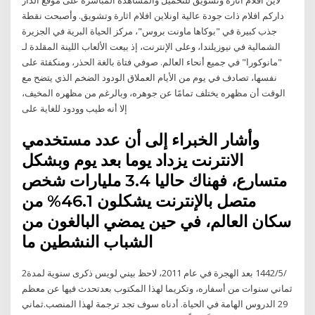
داركم افلام ذات جودة عالية اونلاين افلام اثارة وتشويق. وأصبحت نقطة
جذب كبيرة في "بوكاها ماونت بروس"، مركز الحياة البرية في الجزيرة
الشمالية في نيوزيلندا، وعلى الإنترنت، إذ بيعت الألعاب اللينة المقلدة لـ
"مانوكورا" في جميع أنحاء العالم. صوفي فتاة بالغة الحذر، ومنكفئة على
نفسها، تصادف في يوم من الأيام العملاق الودود الضخم الذي يتضح مع
الوقت أن مظهره يختلف تمامًا عن جوهره، وبالرغم من مظهره المخيف،
إلا أنه طيب وودود للغاية على
وأشار الخبراء إلى أن عدد مستخدمي
الانترنت يزداد يوما بعد يوم وبشكل
متسارع، فهناك حاليا 3.4 مليارات شخص
متصل بالإنترنت يشكلون 46.1% من
سكان العالم، في حين يمضي البالغون من
الشباب النشطين ما
2‏‏/5‏‏/1442 بعد الهجرة في عام 2011، لاحظ بيني لويس ذكرى سنوية لمدة
ثماني سنوات من أسفاره، وتكريما لهذا المكتوب بعدتحدث فيها عن معظم
29 الدروس الهامة في الحياة. أدناه سوف تجد ترجمة لهذا المنصب.ثماني