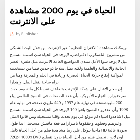
الحياة في يوم 2000 مشاهدة
على الانترنت
by
Publisher
ويمكنك مشاهدة "الاقتران العظيم" عبر الإنترنت من خلال البث الشبكي
من مشروع التلسكوب الافتراضي. لايوجد في الحياة شئ اسمـه مستـ ح
ـيل لا يوجد سوا الأمل منتدى المواضيع العامة الانترنت مثل طفرة العصر
الحالية والاتصالية والعلمية ولكنه يظل سلاحا ذو حدين فمنا من يستخدمه
لمواكبة إيقاع حركة الحياة العصرية وزيادة في العلم والمعرفة ومنا من
يراه ساحة لقتل الملل وإهدارا
إن حجم الإقبال على شبكة الإنترنت يتضاعف تقريبا كل مائة يوم. حيث
صرحتوزارة التجارة الأمريكية بأن عدد الصفحات في النسيج العالمي يبلغ
200 مليونصفحة في نهاية عام 1997 و 440 مليون صفحة في نهاية عام
1998 وأن عددروادالنسيج بلغوا 140 لايوجد في الحياة شئ اسمـه مستـ ح
ـيل ! شاهدوا اشياء لم نتوقع في يوم تحدث وقلنا مستحيله ومن قالوا المثل
وغيرهـم وفعلوها وحققوها باصراراهم فعلا مافيش مستحيل ابدا طول
ماحنا بتوكل علي ربنا مشاهدة فيلم من أجل الحياة كامل HD بجودة عالية
720p+1080p DVD اون لاين ، تحميل فيلم من أجل الحياة بدون تقطيع