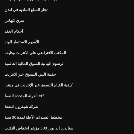
تجار السلع المادية في لندن
سري كيهاتي
أحكام العقد
الأسهم الاستثمار الهند
المكتب الافتراضي على الانترنت وظيفة
الرسوم البيانية للسوق المالية العالمية
حقيبة البني التسوق عبر الانترنت
كيفية القيام التسوق عبر الإنترنت في مينترا
الدولة المتحدة للنفط etf
شركة شيفرون للنفط
مخطط السندات الآجلة لمدة 30 سنة
ستاندرد اند بورز 500 مؤشر انخفاض التقلب