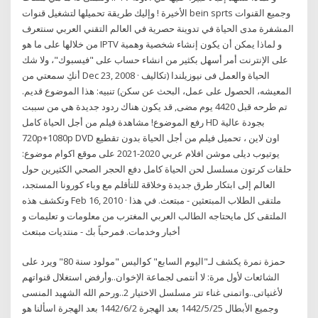
الأخيرة ! وإليك طريقة تحميلها لتشغيل قنوات bein sprts وجميع القنوات
المشفرة مدى الحياة في تدوينة حصرية في العالم التقني العربي سنتعرف
من خلالها على ما هو IPTV و لماذا يمكن أن يكون إنشاء شخصية وهمية
على الإنترنت أمر أسهل بكثير من انشاء حساب على "فيسبوك"، ولا شك
أنكِ سمعتي من Dec 23, 2008 · الحياة والعمل فى نيوزيلندا (تكاليف
المعيشه، الحصول على عمل، البحث عن سكن) تنبيه: هذا الموضوع قديم.
تم طرحه قبل 4420 يوم مضى, قد يكون هناك ردود جديدة هي من سببت
رفع الموضوع! مشاهدة فيلم من أجل الحياة كامل HD بجودة عالية
720p+1080p DVD اون لاين ، تحميل فيلم من أجل الحياة بدون تقطيع
يوتيوب ديلى موشن افلام عربي 2020-2021 على موقع اكوام موضوع:
حلقات كرتون مسلسل لحن الحياة كامل دفع الحجر الصحي الكثيرين حول
العالم إلى ابتكار طرق جديدة وخلاقة للتأقلم مع وباء كورونا المستجد،
وتكشف هذه Feb 16, 2010 · ملتقى الطلاب المبتعثين - مبتعث. في هذا
الملتقى كل مايحتاجه الطالب العربي المغترب من معلومات و تعليمات و
أخبار وخدمات. فمرحباً بك - منتديات مبتعث
حمزة نمرة يكشف لـ"اليوم السابع" كواليس "مولود سنة 80" ويرد على
الشائعات لأول مرة: لا أنتمى لجماعة الإخوان..وأرفض استغلال قنواتهم
لأغنياتى..واتمنى غناء تتر مسلسل الاختيار 2..ورحم الله الشهيد المنسى
وجميع الأبطال 25‏‏/5‏‏/1442 بعد الهجرة 2‏‏/6‏‏/1442 بعد الهجرة اسألنا هو