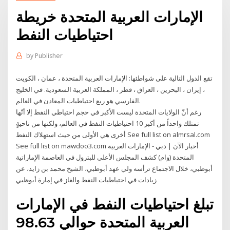
الإمارات العربية المتحدة خريطة
احتياطيات النفط
by
Publisher
تقع الدول التالية على شواطئها: الإمارات العربية المتحدة ، عمان ، الكويت
، إيران ، البحرين ، العراق ، قطر ، المملكة العربية السعودية. في الخليج
الفارسي هو ربع احتياطيات المعادن في العالم.
رغم أنّ الولايات المتحدة ليست الأكبر في حجم احتياطي النفط إلا أنّها
تمتلك واحداً من أكبر 10 احتياطيات النفط في العالم، ولكنها من ناحيةٍ
أخرى هي الأولى من حيث استهلاك النفط See full list on almrsal.com
See full list on mawdoo3.com أخبار الآن | دبي - الإمارات العربية
المتحدة (وام) كشف المجلس الأعلى للبترول في العاصمة الإماراتية
أبوظبي، خلال الاجتماع ترأسه ولي عهد أبوظبي، الشيخ محمد بن زايد، عن
زيادات في احتياطيات النفط والغاز في إمارة أبوظبي
تبلغ احتياطيات النفط في الإمارات
العربية المتحدة حوالي 98.63