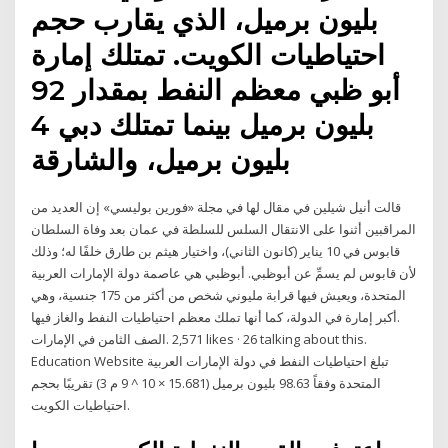
بليون برميل، الذي يقارب حجم
احتياطيات الكويت. تمتلك إمارة
أبو ظبي معظم النفط بمقدار 92
بليون برميل بينما تمتلك دبي 4
بليون برميل، والشارقة
قالت أنيل شيلين في مقال لها في مجلة «فورين بوليسي» إن العديد من
المراقبين أثنوا على الانتقال السلس للسلطة في عمان بعد وفاة السلطان
قابوس في 10 يناير (كانون الثاني)، واختيار هيثم بن طارق خلفًا له؛ وذلك
لأن قابوس لم يسمِّ عن أبوظبي. أبوظبي هي عاصمة دولة الإمارات العربية
المتحدة، ويعيش فيها قرابة مليوني شخص من أكثر من 175 جنسية، وهي
أكبر إمارة في الدولة، كما أنها تملك معظم احتياطيات النفط والغاز فيها.
Education Website تبلغ احتياطيات النفط في دولة الإمارات العربية
المتحدة وفقاً 98.63 بليون برميل (15.681 × 10 ^ 9 م 3) تقريبًا بحجم
احتياطيات الكويت.