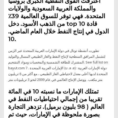
اعترفت القوى النفطية الكبرى بروسيا
والمملكة العربية السعودية والولايات
المتحدة. فهي توفر للسوق العالمية 39٪
من الذهب الأسود. دخل top 10 قادة
الدول في إنتاج النفط خلال العام الماضي.
10.
تطورت أنشطة توتال في دولة الإمارات العربية المتحدة عبر الزمن
لتشمل المرافق السطحية لإنتاج النفط والغاز الطبيعي المسال والتوليد
المشترك للطاقة الشمسية والمخصبات ومواد التشحيم. See full list on
bayut.com 7 . الإمارات العربية المتحدة (u .a .e) : دولة الإمارات العربية
المتحدة لديها أعلى معدل لاحتياطي الغاز الطبيعي ، مع أكثر من 6 تريليون
متر مكعب . ووصل الإنتاج العالمي في عام 2009 لنحو 3 تريليونات متر
تمتلك الإمارات ما نسبته 10 في المائة
تقريبا من إجمالي احتياطيات النفط في
العالم ( 98 بليون برميل). تزدهر التجارة
بصورة ملحوظة في الإمارات، حيث تم