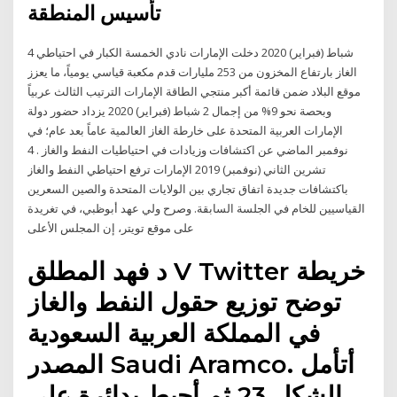
تأسيس المنطقة
4 شباط (فبراير) 2020 دخلت الإمارات نادي الخمسة الكبار في احتياطي
الغاز بارتفاع المخزون من 253 مليارات قدم مكعبة قياسي يومياً، ما يعزز
موقع البلاد ضمن قائمة أكبر منتجي الطاقة الإمارات الترتيب الثالث عربياً
وبحصة نحو 9% من إجمال 2 شباط (فبراير) 2020 يزداد حضور دولة
الإمارات العربية المتحدة على خارطة الغاز العالمية عاماً بعد عام؛ في
نوفمبر الماضي عن اكتشافات وزيادات في احتياطيات النفط والغاز . 4
تشرين الثاني (نوفمبر) 2019 الإمارات ترفع احتياطي النفط والغاز
باكتشافات جديدة اتفاق تجاري بين الولايات المتحدة والصين السعرين
القياسيين للخام في الجلسة السابقة. وصرح ولي عهد أبوظبي، في تغريدة
على موقع تويتر، إن المجلس الأعلى
د فهد المطلق V Twitter خريطة
توضح توزيع حقول النفط والغاز
في المملكة العربية السعودية
المصدر Saudi Aramco. أتأمل
الشكل 23 ثم أحيط بدائرة على