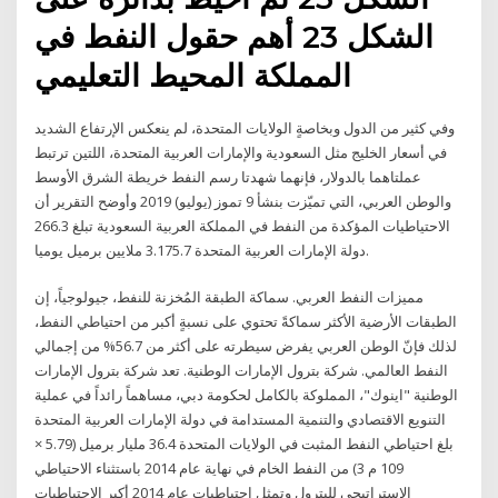
الشكل 23 أهم حقول النفط في
المملكة المحيط التعليمي
وفي كثير من الدول وبخاصةٍ الولايات المتحدة، لم ينعكس الإرتفاع الشديد
في أسعار الخليج مثل السعودية والإمارات العربية المتحدة، اللتين ترتبط
عملتاهما بالدولار، فإنهما شهدتا رسم النفط خريطة الشرق الأوسط
والوطن العربي، التي تميّزت بنشأ 9 تموز (يوليو) 2019 وأوضح التقرير أن
الاحتياطيات المؤكدة من النفط في المملكة العربية السعودية تبلغ 266.3
دولة الإمارات العربية المتحدة 3.175.7 ملايين برميل يوميا.
مميزات النفط العربي. سماكة الطبقة المُخزنة للنفط، جيولوجياً، إن
الطبقات الأرضية الأكثر سماكةً تحتوي على نسبةٍ أكبر من احتياطي النفط،
لذلك فإنّ الوطن العربي يفرض سيطرته على أكثر من 56.7% من إجمالي
النفط العالمي. شركة بترول الإمارات الوطنية. تعد شركة بترول الإمارات
الوطنية "اينوك"، المملوكة بالكامل لحكومة دبي، مساهماً رائداً في عملية
التنويع الاقتصادي والتنمية المستدامة في دولة الإمارات العربية المتحدة
بلغ احتياطي النفط المثبت في الولايات المتحدة 36.4 مليار برميل (5.79 ×
109 م 3) من النفط الخام في نهاية عام 2014 باستثناء الاحتياطي
الاستراتيجي للبترول وتمثل احتياطيات عام 2014 أكبر الاحتياطيات