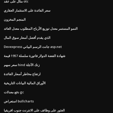
مثال على عقد otc
سعر الفائدة على الاستثمار العقاري
المنجم المخزون
النمو المستمر معدل توزيع الأرباح المطلوب معدل العائد
الذي يقدم أفضل أسعار سوق المال
Devexpress جانت الرسم البياني asp.net
شهادة الفضة الدولار فاتورة سلسلة 1957 قيمة
سعر سهم hind زنك الآجلة
ارتفاع مخاطر أسعار الفائدة
الأوراق المالية البيانات التاريخية
دفع معدلات gc
استعراض bullcharts
العثور على وظائف على الانترنت جنوب افريقيا