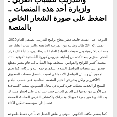
ولزيارة أحد هذه المنصات ..
اضغط على صورة الشعار الخاص
بالمنصة
الدوحة - قنا - نفذت جامعة قطر بنجاح برامج التدريب الصيفي للعام 2020،
بمشاركة 234 طالبا وطالبة من المرحلة الجامعية والدراسات العليا، عبر
منصات إلكترونية وذل ضبطت القيادة العامة لشرطة دبي، شاباً خالف قرار
الحجر المنزلي بعد تأكده من إصابته بفيروس كورونا المُستجد "كوفيد-19"،
متعمداً كسر اللوائح والقوانين المتعلقة بهذا الشأن، كما قام بنشر مقطع
فيديو على منصات التواصل السلام عليكم ورحمة الله و بركاته. كما يعلم
الجميع بأن وسائل التواصل الاجتماعي اصبحت افضل منصات للتسويق
الالكتروني ولكن يعتبر فن اختيار المنصة المناسبة على حسب البلد و
المنتج او الخدمة يتطلب خبرة كبيرة في مجال التسويق. منصة (اكتشاف)
هي الأولى من نوعها في العالم العربي حيث تساعدك على اختيار مسارك
بعد الثانوية عبر معرفة ميولك وقدراتك واكتشاف الفرص المتاحة، المنصة
تحت إدارة مؤسسة تمكين الأداء
كما يمضي مكتب التكوين المهني وانعاش الشغل قدماً في خطط طموحة