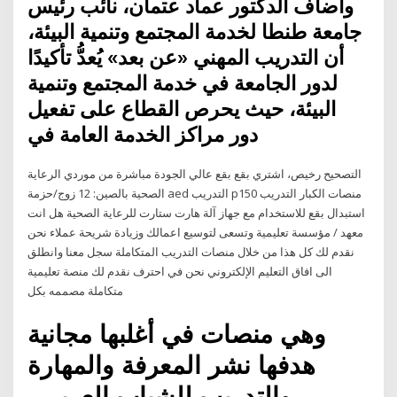
وأضاف الدكتور عماد عتمان، نائب رئيس
جامعة طنطا لخدمة المجتمع وتنمية البيئة،
أن التدريب المهني «عن بعد» يُعدُّ تأكيدًا
لدور الجامعة في خدمة المجتمع وتنمية
البيئة، حيث يحرص القطاع على تفعيل
دور مراكز الخدمة العامة في
التصحيح رخيص، اشتري بقع بقع عالي الجودة مباشرة من موردي الرعاية
الصحية بالصين: 12 زوج/حزمة aed التدريب p150 منصات الكبار التدريب
استبدال بقع للاستخدام مع جهاز آلة هارت ستارت للرعاية الصحية هل انت
معهد / مؤسسة تعليمية وتسعى لتوسيع اعمالك وزيادة شريحة عملاء نحن
نقدم لك كل هذا من خلال منصات التدريب المتكاملة سجل معنا وانطلق
الى افاق التعليم الإلكتروني نحن في احترف نقدم لك منصة تعليمية
متكاملة مصممه بكل
وهي منصات في أغلبها مجانية
هدفها نشر المعرفة والمهارة
والتدريب للشباب العربي .