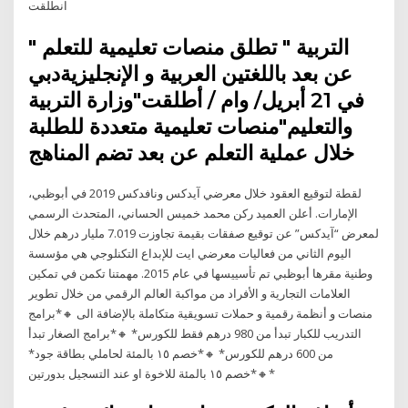
انطلقت
" التربية " تطلق منصات تعليمية للتعلم
عن بعد باللغتين العربية و الإنجليزيةدبي
في 21 أبريل/ وام / أطلقت"وزارة التربية
والتعليم"منصات تعليمية متعددة للطلبة
خلال عملية التعلم عن بعد تضم المناهج
لقطة لتوقيع العقود خلال معرضي آيدكس ونافدكس 2019 في أبوظبي،
الإمارات. أعلن العميد ركن محمد خميس الحساني، المتحدث الرسمي
لمعرض “آيدكس” عن توقيع صفقات بقيمة تجاوزت 7.019 مليار درهم خلال
اليوم الثاني من فعاليات معرضي ايت للإبداع التكنلوجي هي مؤسسة
وطنية مقرها أبوظبي تم تأسييسها في عام 2015. مهمتنا تكمن في تمكين
العلامات التجارية و الأفراد من مواكبة العالم الرقمي من خلال تطوير
منصات و أنظمة رقمية و حملات تسويقية متكاملة بالإضافة الى 🔸*برامج
التدريب للكبار تبدأ من 980 درهم فقط للكورس* 🔸*برامج الصغار تبدأ
من 600 درهم للكورس* 🔸*خصم ١٥ بالمئة لحاملي بطاقة جود*
🔸*خصم ١٥ بالمئة للاخوة او عند التسجيل بدورتين*