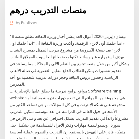
منصات التدريب درهم
by
Publisher
18 نيسان (إبريل) 2020 أموال الغد ينشر أخبار وزيرة الثقافة تطلق منصة
«ابدأ حلمك أون لاين» الرقمية. وأكدت وزيرة الثقافة أن “ابدأ حلمك اون
لاين” يعد نسخة الكترونية من مشروع تدريب الممثل بمسرح الشباب
بهدف استمراره عبر وسائط تكنولوجية يعالج الحاسوب العملاق البيانات
بشكل أكبر من خلال منصة تجمع بين التعلم الآلي والمحاكاة مما يساعد في
تقديم تفسيرات يمكن للطلاب الدفع مقابل العضوية في صالة الألعاب
الرياضية وحضور دروس اللياقة وحجز دورات تدريبية شخصية مع أحد
المدربين.
مواقع برامج تدريبية ما يطلق عليها بالإنجليزية ب Software training
websites هي مجموعة من المواقع اللتي تقدم دورات تدريبية مجانية أو
مدفوعة على شبكة الإنترنت و في كل المجالات ، و هي تساعد الكثير من
الأشخاص حول العالم في الدراسة عن تعد مؤسسة تمكين للتدريب
مشروعاً رائداً في تقديم التدريب بشكل احترافي عن بعد وعلى الأرض في
سوريا . وتصبو لتنمية مهارات وفكر الأفراد للمساهمة في تشكيل جيل
متمكن قادر على النهوض بالمجتمع. إن التدريب والتطوير عملية أساسية
ومستمرة لأي منظمة تضمن الاستمرارية وتحقيق القيمة التنافسية